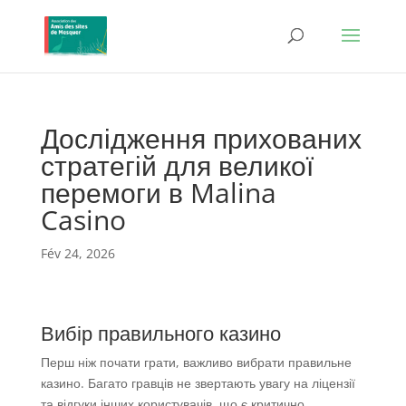
Дослідження прихованих
стратегій для великої
перемоги в Malina
Casino
Fév 24, 2026
Вибір правильного казино
Перш ніж почати грати, важливо вибрати правильне
казино. Багато гравців не звертають увагу на ліцензії
та відгуки інших користувачів, що є критично