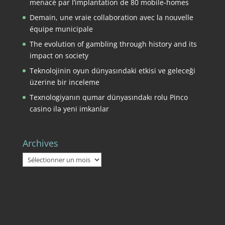
menacé par l’implantation de 80 mobile-homes
Demain, une vraie collaboration avec la nouvelle
équipe municipale
The evolution of gambling through history and its
impact on society
Teknolojinin oyun dünyasındaki etkisi ve geleceği
üzerine bir inceleme
Texnologiyanın qumar dünyasındakı rolu Pinco
casino ilə yeni imkanlar
Archives
Archives