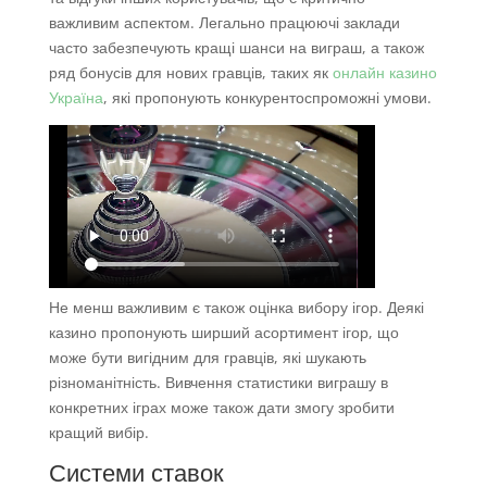
важливим аспектом. Легально працюючі заклади
часто забезпечують кращі шанси на виграш, а також
ряд бонусів для нових гравців, таких як
онлайн казино
Україна
, які пропонують конкурентоспроможні умови.
Не менш важливим є також оцінка вибору ігор. Деякі
казино пропонують ширший асортимент ігор, що
може бути вигідним для гравців, які шукають
різноманітність. Вивчення статистики виграшу в
конкретних іграх може також дати змогу зробити
кращий вибір.
Системи ставок