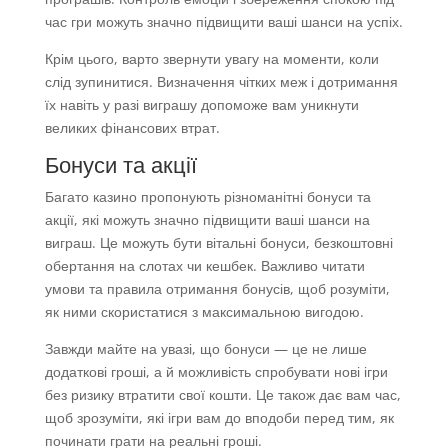
час гри можуть значно підвищити ваші шанси на успіх.
Крім цього, варто звернути увагу на моменти, коли
слід зупинитися. Визначення чітких меж і дотримання
їх навіть у разі виграшу допоможе вам уникнути
великих фінансових втрат.
Бонуси та акції
Багато казино пропонують різноманітні бонуси та
акції, які можуть значно підвищити ваші шанси на
виграш. Це можуть бути вітальні бонуси, безкоштовні
обертання на слотах чи кешбек. Важливо читати
умови та правила отримання бонусів, щоб розуміти,
як ними скористатися з максимальною вигодою.
Завжди майте на увазі, що бонуси — це не лише
додаткові гроші, а й можливість спробувати нові ігри
без ризику втратити свої кошти. Це також дає вам час,
щоб зрозуміти, які ігри вам до вподоби перед тим, як
починати грати на реальні гроші.