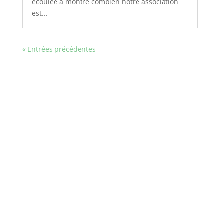
écoulée a montré combien notre association
est...
« Entrées précédentes
Plongez dans l'excitation du jeu en direct avec nos
croupiers professionnels sur
Casino Neosurf
, où
Explorez le monde captivant des casinos en ligne
chaque mise vous rapproche de l'expérience
avec des bonus de bienvenue impressionnants; le
authentique d'un véritable casino.
Plinko game
vous promet des cashback réguliers et
des promotions continues excitan.