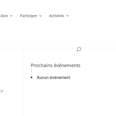
-Don
Participer
Activités
es croupiers en d.
Prochains événements
:
Aucun événement
ce