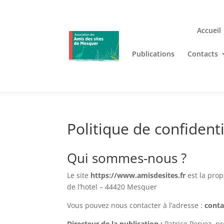
Accueil
Publications
Contacts
Jouez n’importe où et n’i
Lizaro
, où les jeux de casino en
Politique de confidenti
Qui sommes-nous ?
Le site
https://www.amisdesites.fr
est la prop
de l’hotel – 44420 Mesquer
Vous pouvez nous contacter à l’adresse :
conta
Directeur de la publication :
Patrice Pervez, pr