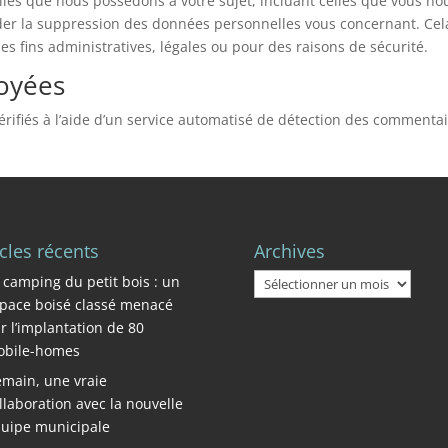
lles que nous possédons à votre sujet, incluant celles que vous no
er la suppression des données personnelles vous concernant. Cel
 fins administratives, légales ou pour des raisons de sécurité.
oyées
rifiés à l’aide d’un service automatisé de détection des commenta
icles récents
Archives
Archives
 camping du petit bois : un
pace boisé classé menacé
r l’implantation de 80
bile-homes
main, une vraie
llaboration avec la nouvelle
uipe municipale