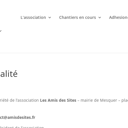
L’association
Chantiers en cours
Adhesion
mporte quand avec votre smartphone chez
 ligne deviennent une aventure palpitante à portée de main avec d
alité
riété de l’association
Les Amis des Sites
– mairie de Mesquer – pla
ct@amisdesites.fr
ésident de l’association