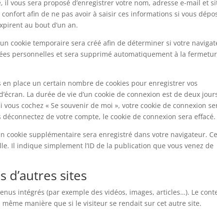
 il vous sera proposé d’enregistrer votre nom, adresse e-mail et si
confort afin de ne pas avoir à saisir ces informations si vous dépo
xpirent au bout d’un an.
un cookie temporaire sera créé afin de déterminer si votre naviga
nnées personnelles et sera supprimé automatiquement à la fermetu
 en place un certain nombre de cookies pour enregistrer vos
’écran. La durée de vie d’un cookie de connexion est de deux jour
 Si vous cochez « Se souvenir de moi », votre cookie de connexion se
déconnectez de votre compte, le cookie de connexion sera effacé.
un cookie supplémentaire sera enregistré dans votre navigateur. C
. Il indique simplement l’ID de la publication que vous venez de
d’autres sites
ntenus intégrés (par exemple des vidéos, images, articles…). Le con
 même manière que si le visiteur se rendait sur cet autre site.