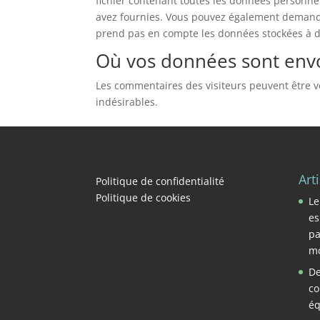
fichier contenant toutes les données personne
avez fournies. Vous pouvez également demand
prend pas en compte les données stockées à des
Où vos données sont env
Les commentaires des visiteurs peuvent être vé
indésirables.
Art
Politique de confidentialité
Politique de cookies
Le
es
pa
mo
De
co
éq