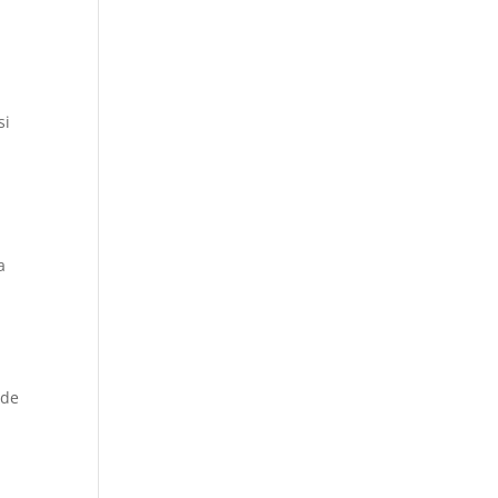
si
a
 de