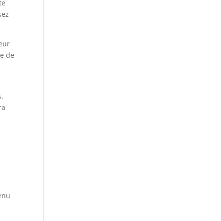
te
sez
teur
re de
s,
ra
e
tenu