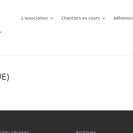
L’association
Chantiers en cours
Adhesion
mporte quand avec votre smartphone chez
 ligne deviennent une aventure palpitante à portée de main avec d
UE)
icles récents
Archives