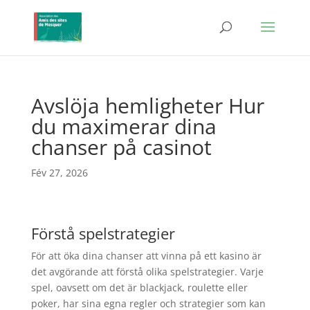
Avslöja hemligheter Hur
du maximerar dina
chanser på casinot
Fév 27, 2026
Förstå spelstrategier
För att öka dina chanser att vinna på ett kasino är
det avgörande att förstå olika spelstrategier. Varje
spel, oavsett om det är blackjack, roulette eller
poker, har sina egna regler och strategier som kan