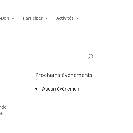
-Don
Participer
Activités
es croupiers en d.
Prochains événements
:
Aucun événement
onde
 de