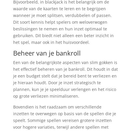
Bijvoorbeeld, in blackjack is het belangrijk om de
waarde van de kaarten te leren en te begrijpen
wanneer je moet splitsen, verdubbelen of passen.
Dit soort kennis helpt spelers om weloverwogen
beslissingen te nemen en hun inzet optimaal te
gebruiken. Dit biedt niet alleen een beter inzicht in
het spel, maar ook in het huisvoordeel.
Beheer van je bankroll
Een van de belangrijkste aspecten van slim gokken is
het effectief beheren van je bankroll. Dit houdt in dat
je een budget stelt dat je bereid bent te verliezen en
je hieraan houdt. Door je inzet strategisch te
plannen, kun je je speelduur verlengen en het risico
op grote verliezen minimaliseren.
Bovendien is het raadzaam om verschillende
inzetten te overwegen op basis van de spellen die je
speelt. Sommige spellen vereisen grotere inzetten
voor hogere variaties, terwijl andere spellen met