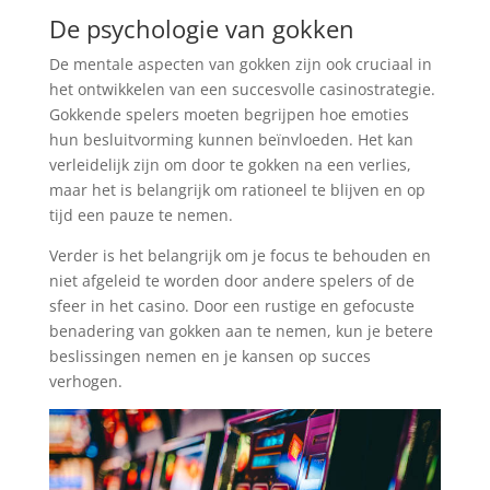
De psychologie van gokken
De mentale aspecten van gokken zijn ook cruciaal in
het ontwikkelen van een succesvolle casinostrategie.
Gokkende spelers moeten begrijpen hoe emoties
hun besluitvorming kunnen beïnvloeden. Het kan
verleidelijk zijn om door te gokken na een verlies,
maar het is belangrijk om rationeel te blijven en op
tijd een pauze te nemen.
Verder is het belangrijk om je focus te behouden en
niet afgeleid te worden door andere spelers of de
sfeer in het casino. Door een rustige en gefocuste
benadering van gokken aan te nemen, kun je betere
beslissingen nemen en je kansen op succes
verhogen.