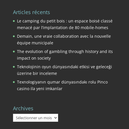
Articles récents
Le camping du petit bois : un espace boisé classé
menacé par l’implantation de 80 mobile-homes
Demain, une vraie collaboration avec la nouvelle
équipe municipale
The evolution of gambling through history and its
impact on society
Teknolojinin oyun dünyasındaki etkisi ve geleceği
üzerine bir inceleme
Texnologiyanın qumar dünyasındakı rolu Pinco
casino ilə yeni imkanlar
Archives
Archives