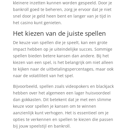
kleinere inzetten kunnen worden gespeeld. Door je
bankroll goed te beheren, zorg je ervoor dat je niet
snel door je geld heen bent en langer van je tijd in
het casino kunt genieten.
Het kiezen van de juiste spellen
De keuze van spellen die je speelt, kan een grote
impact hebben op je uiteindelijke succes. Sommige
spellen bieden betere kansen dan andere. Bij het
kiezen van een spel, is het belangrijk om niet alleen
te kijken naar de uitbetalingspercentages, maar ook
naar de volatiliteit van het spel.
Bijvoorbeeld, spellen zoals videopokers en blackjack
hebben over het algemeen een lager huisvoordeel
dan gokkasten. Dit betekent dat je met een slimme
keuze voor spellen je kansen om te winnen
aanzienlijk kunt verhogen. Het is essentieel om je
opties te verkennen en spellen te kiezen die passen
bij jouw speelstijl en bankroll.