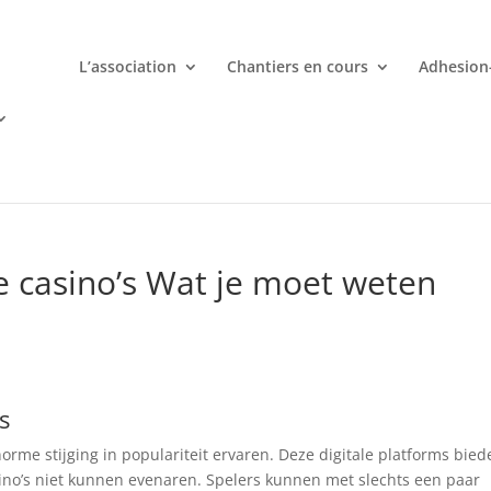
L’association
Chantiers en cours
Adhesion
mporte quand avec votre smartphone chez
 ligne deviennent une aventure palpitante à portée de main avec d
 casino’s Wat je moet weten
s
orme stijging in populariteit ervaren. Deze digitale platforms bied
sino’s niet kunnen evenaren. Spelers kunnen met slechts een paar