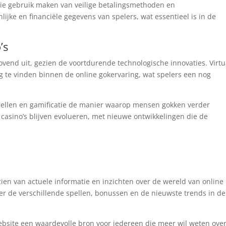
 die gebruik maken van veilige betalingsmethoden en
ijke en financiële gegevens van spelers, wat essentieel is in de
’s
lovend uit, gezien de voortdurende technologische innovaties. Virtu
g te vinden binnen de online gokervaring, wat spelers een nog
spellen en gamificatie de manier waarop mensen gokken verder
e casino’s blijven evolueren, met nieuwe ontwikkelingen die de
ien van actuele informatie en inzichten over de wereld van online
er de verschillende spellen, bonussen en de nieuwste trends in de
ebsite een waardevolle bron voor iedereen die meer wil weten ove