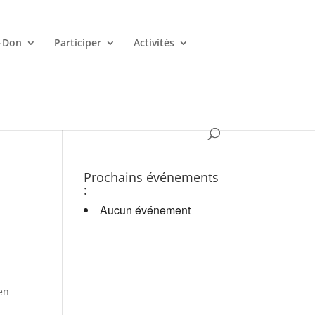
-Don
Participer
Activités
es croupiers en d.
Prochains événements
:
Aucun événement
en