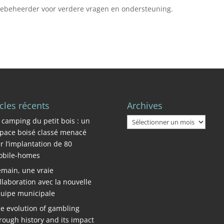
tebeheerder voor verdere vragen en ondersteuning.
icles récents
Archives
Archives
 camping du petit bois : un
pace boisé classé menacé
r l’implantation de 80
bile-homes
main, une vraie
llaboration avec la nouvelle
uipe municipale
e evolution of gambling
rough history and its impact