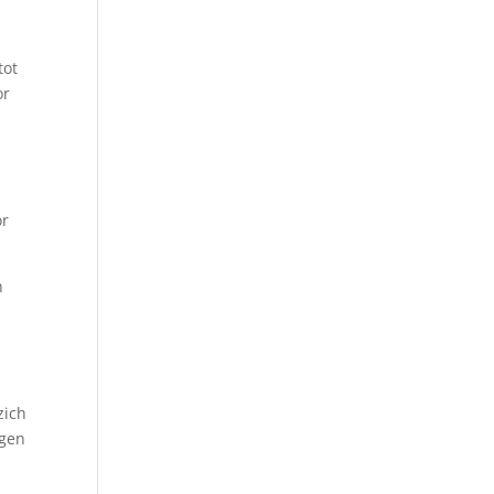
tot
or
or
h
zich
ngen