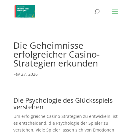
Die Geheimnisse
erfolgreicher Casino-
Strategien erkunden
Fév 27, 2026
Die Psychologie des Glücksspiels
verstehen
Um erfolgreiche Casino-Strategien zu entwickeln, ist
es entscheidend, die Psychologie der Spieler zu
verstehen. Viele Spieler lassen sich von Emotionen