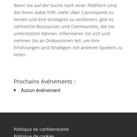
Wenn Sie auf der Suche nach einer Plattform sind,
die Ihnen dabei hilft, mehr über Casinospiele zu
lernen und Ihre Strategien zu verfeinern, gibt es
zahlreiche Ressourcen und Communities, die Sie
unterstützen können. Informieren Sie sich und
nehmen Sie an Diskussionen teil, um Ihre
Erfahrungen und Strategien mit anderen Spielern zu
teilen.
Prochains événements :
Aucun événement
Politique de confidentialité
Politique de cookies