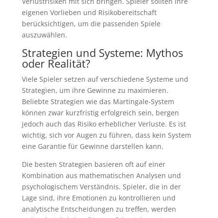
Verlustrisiken mit sich bringen. Spieler sollten ihre
eigenen Vorlieben und Risikobereitschaft
berücksichtigen, um die passenden Spiele
auszuwählen.
Strategien und Systeme: Mythos
oder Realität?
Viele Spieler setzen auf verschiedene Systeme und
Strategien, um ihre Gewinne zu maximieren.
Beliebte Strategien wie das Martingale-System
können zwar kurzfristig erfolgreich sein, bergen
jedoch auch das Risiko erheblicher Verluste. Es ist
wichtig, sich vor Augen zu führen, dass kein System
eine Garantie für Gewinne darstellen kann.
Die besten Strategien basieren oft auf einer
Kombination aus mathematischen Analysen und
psychologischem Verständnis. Spieler, die in der
Lage sind, ihre Emotionen zu kontrollieren und
analytische Entscheidungen zu treffen, werden