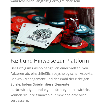
wahrscheinlich langfristig erfolgreicher sein.
Fazit und Hinweise zur Plattform
Der Erfolg im Casino hängt von einer Vielzahl von
Faktoren ab, einschließlich psychologischer Aspekte,
Bankroll-Management und der Wahl der richtigen
Spiele. Indem Spieler diese Elemente
berücksichtigen und eigene Strategien entwickeln,
können sie ihre Chancen auf Gewinne erheblich
verbessern.