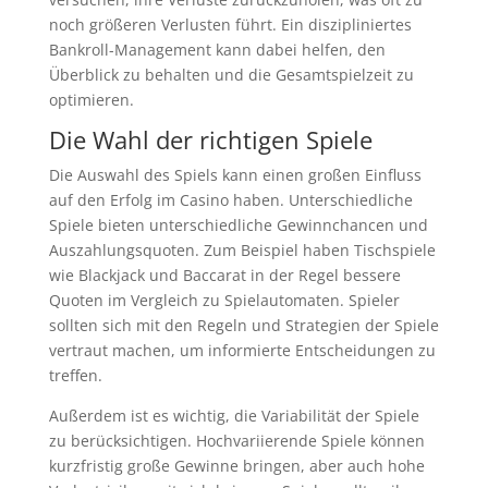
noch größeren Verlusten führt. Ein diszipliniertes
Bankroll-Management kann dabei helfen, den
Überblick zu behalten und die Gesamtspielzeit zu
optimieren.
Die Wahl der richtigen Spiele
Die Auswahl des Spiels kann einen großen Einfluss
auf den Erfolg im Casino haben. Unterschiedliche
Spiele bieten unterschiedliche Gewinnchancen und
Auszahlungsquoten. Zum Beispiel haben Tischspiele
wie Blackjack und Baccarat in der Regel bessere
Quoten im Vergleich zu Spielautomaten. Spieler
sollten sich mit den Regeln und Strategien der Spiele
vertraut machen, um informierte Entscheidungen zu
treffen.
Außerdem ist es wichtig, die Variabilität der Spiele
zu berücksichtigen. Hochvariierende Spiele können
kurzfristig große Gewinne bringen, aber auch hohe