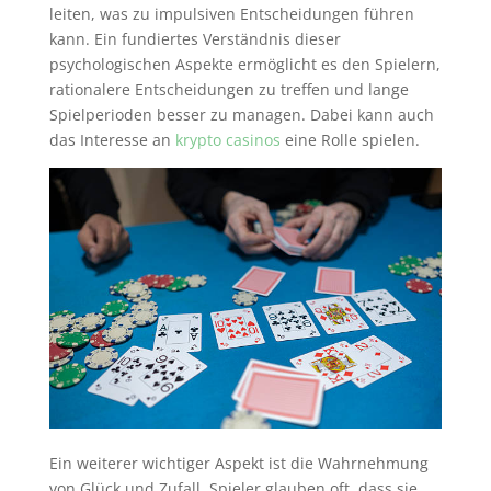
leiten, was zu impulsiven Entscheidungen führen
kann. Ein fundiertes Verständnis dieser
psychologischen Aspekte ermöglicht es den Spielern,
rationalere Entscheidungen zu treffen und lange
Spielperioden besser zu managen. Dabei kann auch
das Interesse an
krypto casinos
eine Rolle spielen.
Ein weiterer wichtiger Aspekt ist die Wahrnehmung
von Glück und Zufall. Spieler glauben oft, dass sie