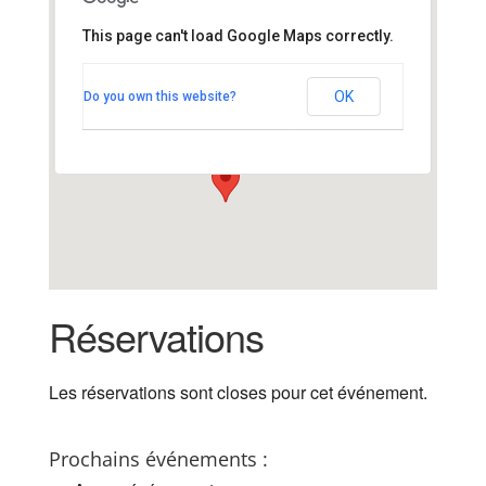
This page can't load Google Maps correctly.
Marie de Mesquer, salle
des expositions
OK
Do you own this website?
Place de la Mairie - Mesquer
Voir Évènements
Réservations
Les réservations sont closes pour cet événement.
Prochains événements :