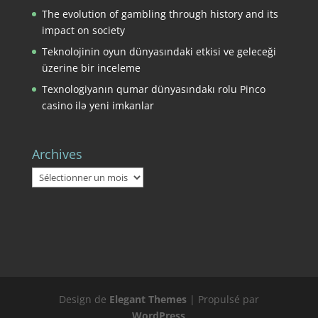
The evolution of gambling through history and its
impact on society
Teknolojinin oyun dünyasındaki etkisi ve geleceği
üzerine bir inceleme
Texnologiyanın qumar dünyasındakı rolu Pinco
casino ilə yeni imkanlar
Archives
Archives
Design de
Elegant Themes
| Propulsé par
WordPress