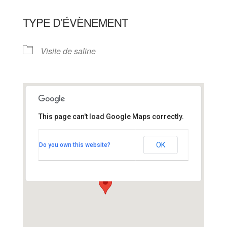
TYPE D’ÉVÈNEMENT
Visite de saline
This page can't load Google Maps correctly.
Chalet des visites de
saline
OK
Do you own this website?
225 rue des Cap-horniers - mesquer
Voir Évènements