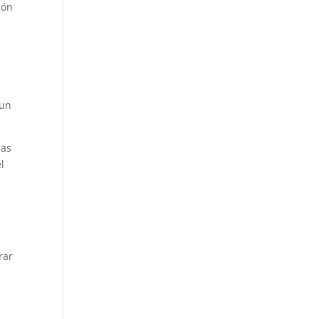
ión
 un
ñas
l
rar