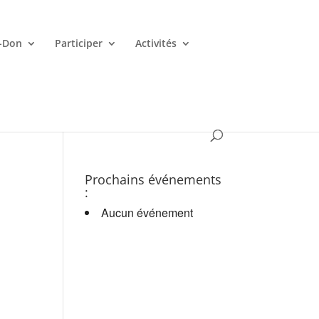
-Don
Participer
Activités
es croupiers en d.
Prochains événements
:
Aucun événement