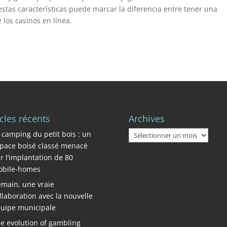
stas características puede marcar la diferencia entre tener una
 los casinos en línea.
icles récents
Archives
Archives
 camping du petit bois : un
pace boisé classé menacé
r l’implantation de 80
bile-homes
main, une vraie
llaboration avec la nouvelle
uipe municipale
e evolution of gambling