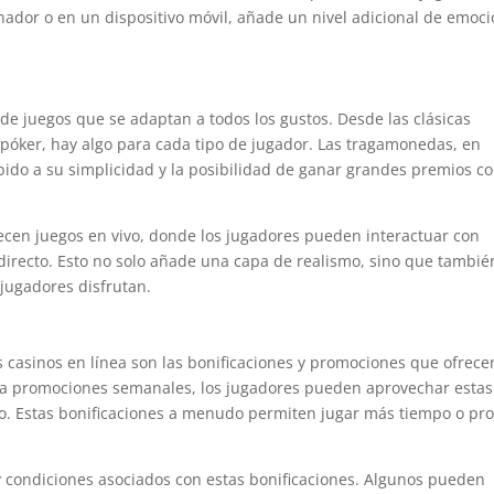
ador o en un dispositivo móvil, añade un nivel adicional de emoc
de juegos que se adaptan a todos los gustos. Desde las clásicas
l póker, hay algo para cada tipo de jugador. Las tragamonedas, en
ido a su simplicidad y la posibilidad de ganar grandes premios c
cen juegos en vivo, donde los jugadores pueden interactuar con
 directo. Esto no solo añade una capa de realismo, sino que tambié
jugadores disfrutan.
os casinos en línea son las bonificaciones y promociones que ofrece
ta promociones semanales, los jugadores pueden aprovechar estas
go. Estas bonificaciones a menudo permiten jugar más tiempo o pr
.
y condiciones asociados con estas bonificaciones. Algunos pueden