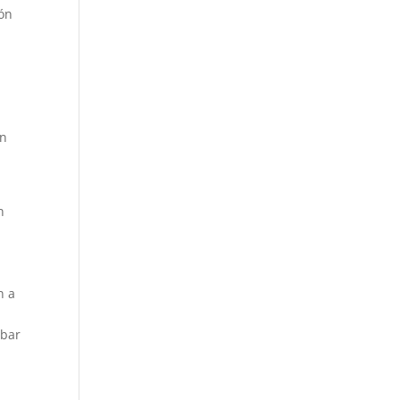
ión
on
n
n a
obar