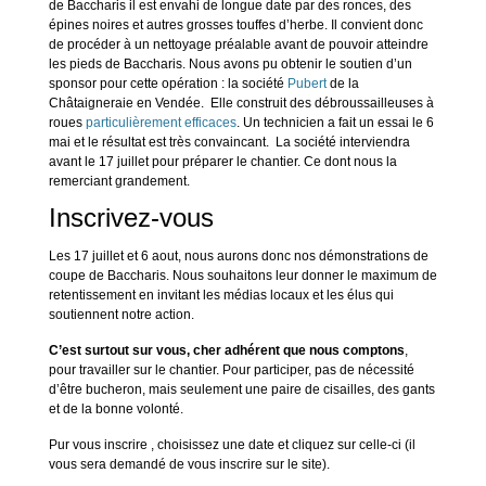
de Baccharis il est envahi de longue date par des ronces, des
épines noires et autres grosses touffes d’herbe. Il convient donc
de procéder à un nettoyage préalable avant de pouvoir atteindre
les pieds de Baccharis. Nous avons pu obtenir le soutien d’un
sponsor pour cette opération : la société
Pubert
de la
Châtaigneraie en Vendée. Elle construit des débroussailleuses à
roues
particulièrement efficaces
. Un technicien a fait un essai le 6
mai et le résultat est très convaincant. La société interviendra
avant le 17 juillet pour préparer le chantier. Ce dont nous la
remerciant grandement.
Inscrivez-vous
Les 17 juillet et 6 aout, nous aurons donc nos démonstrations de
coupe de Baccharis. Nous souhaitons leur donner le maximum de
retentissement en invitant les médias locaux et les élus qui
soutiennent notre action.
C’est surtout sur vous, cher adhérent que nous comptons
,
pour travailler sur le chantier. Pour participer, pas de nécessité
d’être bucheron, mais seulement une paire de cisailles, des gants
et de la bonne volonté.
Pur vous inscrire , choisissez une date et cliquez sur celle-ci (il
vous sera demandé de vous inscrire sur le site).