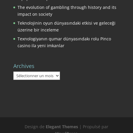
The evolution of gambling through history and its
impact on society
Teknolojinin oyun dünyasındaki etkisi ve geleceği
üzerine bir inceleme
Texnologiyanın qumar dünyasındakı rolu Pinco
casino ilə yeni imkanlar
Archives
Archives
Design de
Elegant Themes
| Propulsé par