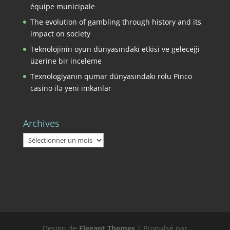
équipe municipale
The evolution of gambling through history and its
impact on society
Teknolojinin oyun dünyasındaki etkisi ve geleceği
üzerine bir inceleme
Texnologiyanın qumar dünyasındakı rolu Pinco
casino ilə yeni imkanlar
Archives
Archives
Design de
Elegant Themes
| Propulsé par