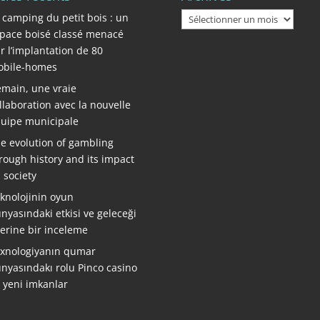
Archives
 camping du petit bois : un
pace boisé classé menacé
r l’implantation de 80
bile-homes
main, une vraie
llaboration avec la nouvelle
uipe municipale
e evolution of gambling
rough history and its impact
 society
knolojinin oyun
nyasındaki etkisi ve geleceği
erine bir inceleme
xnologiyanın qumar
nyasındakı rolu Pinco casino
ə yeni imkanlar