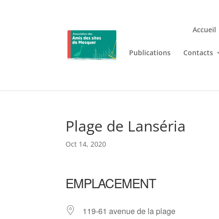
Accueil
Publications
Contacts
Jouez n’importe où et n’i
Lizaro
, où les jeux de casino en
Plage de Lanséria
Oct 14, 2020
EMPLACEMENT
119-61 avenue de la plage