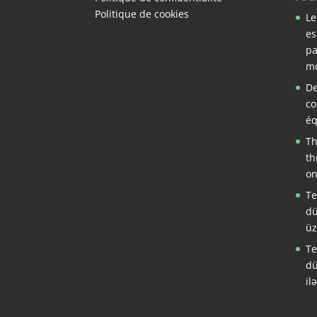
Politique de cookies
Le
es
pa
mo
De
co
éq
Th
th
on
Te
dü
üz
Te
dü
il