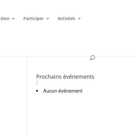
-Don
Participer
Activités
es croupiers en d.
Prochains événements
:
Aucun événement