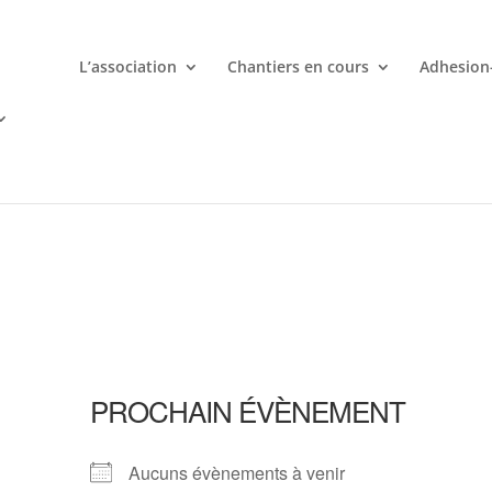
L’association
Chantiers en cours
Adhesion
mporte quand avec votre smartphone chez
 ligne deviennent une aventure palpitante à portée de main avec d
PROCHAIN ÉVÈNEMENT
Aucuns évènements à venir