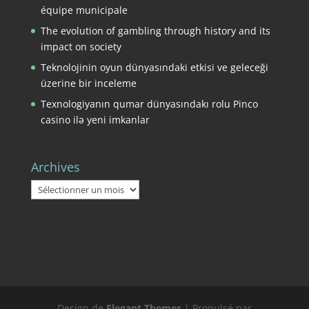
équipe municipale
The evolution of gambling through history and its
impact on society
Teknolojinin oyun dünyasındaki etkisi ve geleceği
üzerine bir inceleme
Texnologiyanın qumar dünyasındakı rolu Pinco
casino ilə yeni imkanlar
Archives
Archives
Design de
Elegant Themes
| Propulsé par