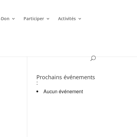
-Don
Participer
Activités
es croupiers en d.
Prochains événements
:
Aucun événement