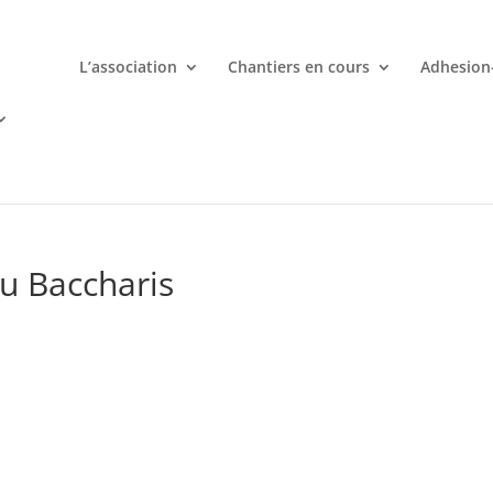
L’association
Chantiers en cours
Adhesion
mporte quand avec votre smartphone chez
 ligne deviennent une aventure palpitante à portée de main avec d
du Baccharis