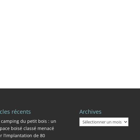
icles récents
Archives
Archives
 camping du petit bois : un
pace boisé classé menacé
r l’implantation de 80