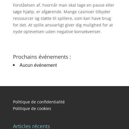
Forståelsen af, hvornår man skal tage en pause eller
søge hjælp, er afgørende. Mange casinoer tilbyder
ressourcer og støtte til spillere, som kan have brug
for det. At spille ansvarligt giver dig mulighed for at
nyde oplevelsen uden negative konsekvenser.
Prochains événements :
Aucun événement
Politique de confidentialité
Politique de cookies
Articles récents