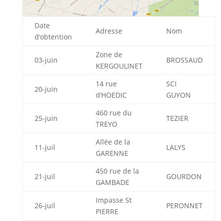
Date
Adresse
Nom
d’obtention
Zone de
03-juin
BROSSAUD
KERGOULINET
14 rue
SCI
20-juin
d’HOEDIC
GUYON
460 rue du
25-juin
TEZIER
TREYO
Allée de la
11-juil
LALYS
GARENNE
450 rue de la
21-juil
GOURDON
GAMBADE
Impasse St
26-juil
PERONNET
PIERRE