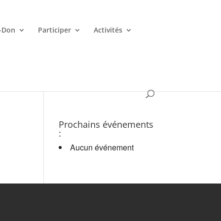
-Don
Participer
Activités
es croupiers en d.
Prochains événements
:
Aucun événement