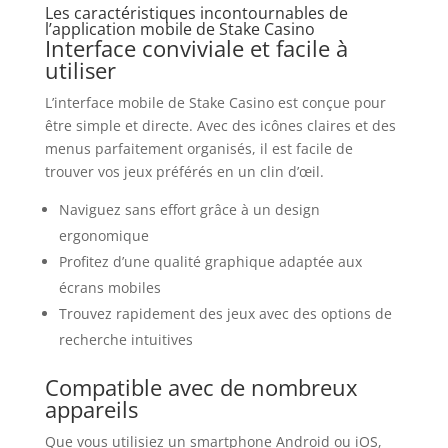
Les caractéristiques incontournables de
l’application mobile de Stake Casino
Interface conviviale et facile à
utiliser
L’interface mobile de Stake Casino est conçue pour
être simple et directe. Avec des icônes claires et des
menus parfaitement organisés, il est facile de
trouver vos jeux préférés en un clin d’œil.
Naviguez sans effort grâce à un design
ergonomique
Profitez d’une qualité graphique adaptée aux
écrans mobiles
Trouvez rapidement des jeux avec des options de
recherche intuitives
Compatible avec de nombreux
appareils
Que vous utilisiez un smartphone Android ou iOS,