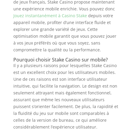
de jeux français, Stake Casino propose maintenant
une expérience mobile enrichie. Vous pouvez donc
Jouez instantanément à Casino Stake
depuis votre
appareil mobile, profiter d’une interface fluide et
explorer une grande variété de jeux. Cette
optimisation mobile garantit que vous pouvez jouer
à vos jeux préférés où que vous soyez, sans
compromettre la qualité ou la performance.
Pourquoi choisir Stake Casino sur mobile?
Il y a plusieurs raisons pour lesquelles Stake Casino
est un excellent choix pour les utilisateurs mobiles.
Une de ces raisons est son interface utilisateur
intuitive, qui facilite la navigation. Le design est non
seulement attrayant mais également fonctionnel,
assurant que même les nouveaux utilisateurs
puissent s’orienter facilement. De plus, la rapidité et
la fluidité du jeu sur mobile sont comparables à
celles de la version de bureau, ce qui améliore
considérablement l’expérience utilisateur.