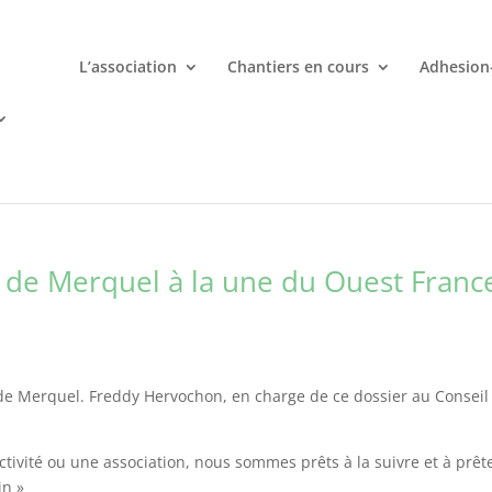
L’association
Chantiers en cours
Adhesion
mporte quand avec votre smartphone chez
 ligne deviennent une aventure palpitante à portée de main avec d
e de Merquel à la une du Ouest Franc
te de Merquel. Freddy Hervochon, en charge de ce dossier au Conseil
ectivité ou une association, nous sommes prêts à la suivre et à prêt
in »