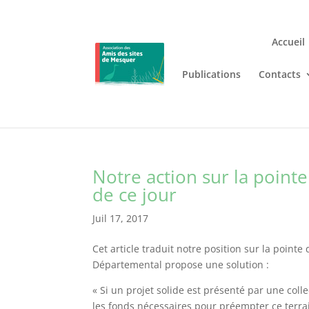
Accueil
Publications
Contacts
Jouez n’importe où et n’i
Lizaro
, où les jeux de casino en
Notre action sur la point
de ce jour
Juil 17, 2017
Cet article traduit notre position sur la poin
Départemental propose une solution :
« Si un projet solide est présenté par une coll
les fonds nécessaires pour préempter ce terra