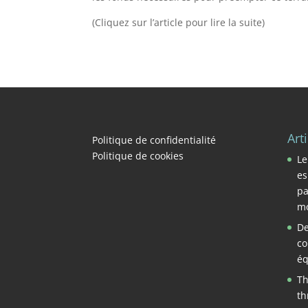
(Cliquez sur l’article pour lire la suite)
Art
Politique de confidentialité
Politique de cookies
Le
es
pa
mo
De
co
éq
Th
th