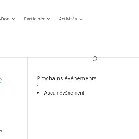
-Don
Participer
Activités
es croupiers en d.
e
Prochains événements
:
Aucun événement
er