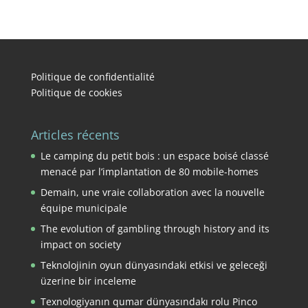
Politique de confidentialité
Politique de cookies
Articles récents
Le camping du petit bois : un espace boisé classé
menacé par l’implantation de 80 mobile-homes
Demain, une vraie collaboration avec la nouvelle
équipe municipale
The evolution of gambling through history and its
impact on society
Teknolojinin oyun dünyasındaki etkisi ve geleceği
üzerine bir inceleme
Texnologiyanın qumar dünyasındakı rolu Pinco