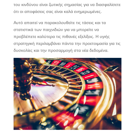
του κινδύνου είναι ζωτικής σημασίας για να διασφαλίσετε
ότι οι αποφάσεις σας είναι καλά ενημερωμένες.
Αυτό απαιτεί να παρακολουθείτε τις τάσεις και τα
στατιστικά των παιχνιδιών για να μπορείτε να
προβλέπετε καλύτερα τις πιθανές εξελίξεις. Η υγιής
στρατηγική περιλαμβάνει πάντα την προετοιμασία για τις
δυσκολίες και την προσαρμογή στα νέα δεδομένα.