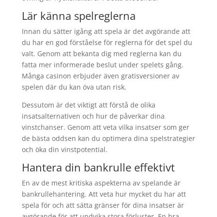
Lär känna spelreglerna
Innan du sätter igång att spela är det avgörande att
du har en god förståelse för reglerna för det spel du
valt. Genom att bekanta dig med reglerna kan du
fatta mer informerade beslut under spelets gång.
Många casinon erbjuder även gratisversioner av
spelen där du kan öva utan risk.
Dessutom är det viktigt att förstå de olika
insatsalternativen och hur de påverkar dina
vinstchanser. Genom att veta vilka insatser som ger
de bästa oddsen kan du optimera dina spelstrategier
och öka din vinstpotential.
Hantera din bankrulle effektivt
En av de mest kritiska aspekterna av spelande är
bankrullehantering. Att veta hur mycket du har att
spela för och att sätta gränser för dina insatser är
avgörande för att undvika stora förluster. En bra