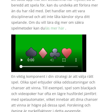
beredd att spela för, kan du undvika att förlora mer
än du har råd med. Det handlar om att vara
disciplinerad och att inte låta känslor styra ditt
spelande. Om du vill lära dig mer om säkra
spelmetoder kan du
läs mer här
.
En viktig komponent i din strategi är att välja rätt
spel. Olika spel erbjuder olika oddssatsningar och
chanser att vinna. Till exempel, spel som blackjack
och videopoker har ofta en lägre husfördel jämfört
med spelautomater, vilket innebär att dina chanser
att vinna är högre på dessa spel. Forskning och
övning är nyckelfaktorer i detta avseende.