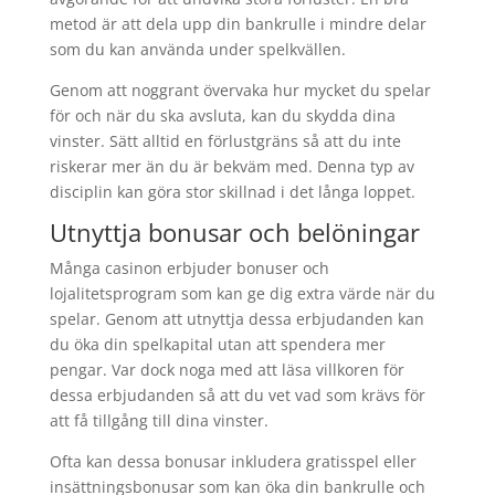
metod är att dela upp din bankrulle i mindre delar
som du kan använda under spelkvällen.
Genom att noggrant övervaka hur mycket du spelar
för och när du ska avsluta, kan du skydda dina
vinster. Sätt alltid en förlustgräns så att du inte
riskerar mer än du är bekväm med. Denna typ av
disciplin kan göra stor skillnad i det långa loppet.
Utnyttja bonusar och belöningar
Många casinon erbjuder bonuser och
lojalitetsprogram som kan ge dig extra värde när du
spelar. Genom att utnyttja dessa erbjudanden kan
du öka din spelkapital utan att spendera mer
pengar. Var dock noga med att läsa villkoren för
dessa erbjudanden så att du vet vad som krävs för
att få tillgång till dina vinster.
Ofta kan dessa bonusar inkludera gratisspel eller
insättningsbonusar som kan öka din bankrulle och