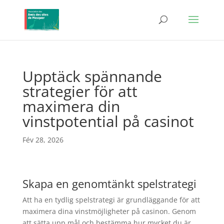
Upptäck spännande
strategier för att
maximera din
vinstpotential på casinot
Fév 28, 2026
Skapa en genomtänkt spelstrategi
Att ha en tydlig spelstrategi är grundläggande för att
maximera dina vinstmöjligheter på casinon. Genom
att sätta upp mål och bestämma hur mycket du är