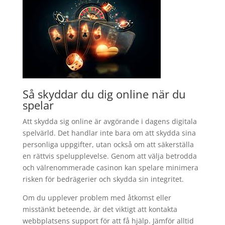
Så skyddar du dig online när du
spelar
Att skydda sig online är avgörande i dagens digitala
spelvärld. Det handlar inte bara om att skydda sina
personliga uppgifter, utan också om att säkerställa
en rättvis spelupplevelse. Genom att välja betrodda
och välrenommerade casinon kan spelare minimera
risken för bedrägerier och skydda sin integritet.
Om du upplever problem med åtkomst eller
misstänkt beteende, är det viktigt att kontakta
webbplatsens support för att få hjälp. Jämför alltid