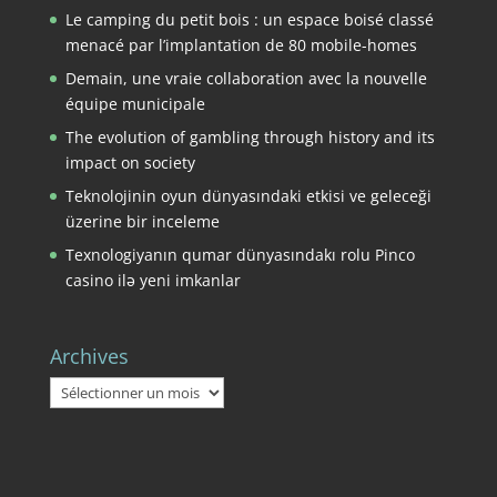
Le camping du petit bois : un espace boisé classé
menacé par l’implantation de 80 mobile-homes
Demain, une vraie collaboration avec la nouvelle
équipe municipale
The evolution of gambling through history and its
impact on society
Teknolojinin oyun dünyasındaki etkisi ve geleceği
üzerine bir inceleme
Texnologiyanın qumar dünyasındakı rolu Pinco
casino ilə yeni imkanlar
Archives
Archives