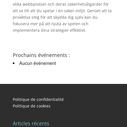
olika webbplatser och deras säkerhetsåtgärder för
att se till att du spelar i en säker miljö. Genom att ta
proaktiva steg för att skydda dig själv kan du
fokusera mer på att njuta av spelen och
implementera dina strategier effektivt.
Prochains événements :
Aucun événement
Politique de confidentialité
Politique de cookies
Articles récents