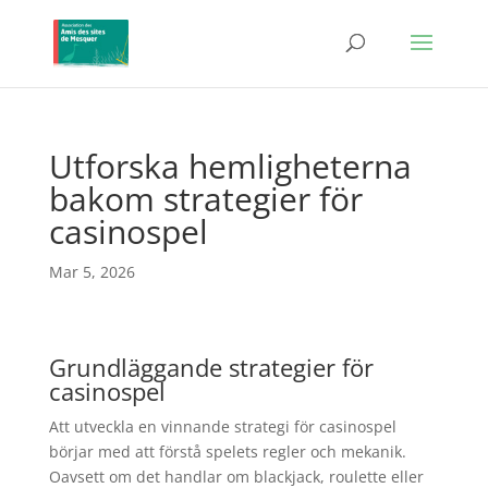
Utforska hemligheterna
bakom strategier för
casinospel
Mar 5, 2026
Grundläggande strategier för
casinospel
Att utveckla en vinnande strategi för casinospel
börjar med att förstå spelets regler och mekanik.
Oavsett om det handlar om blackjack, roulette eller