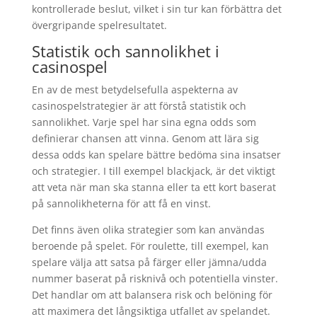
kontrollerade beslut, vilket i sin tur kan förbättra det
övergripande spelresultatet.
Statistik och sannolikhet i
casinospel
En av de mest betydelsefulla aspekterna av
casinospelstrategier är att förstå statistik och
sannolikhet. Varje spel har sina egna odds som
definierar chansen att vinna. Genom att lära sig
dessa odds kan spelare bättre bedöma sina insatser
och strategier. I till exempel blackjack, är det viktigt
att veta när man ska stanna eller ta ett kort baserat
på sannolikheterna för att få en vinst.
Det finns även olika strategier som kan användas
beroende på spelet. För roulette, till exempel, kan
spelare välja att satsa på färger eller jämna/udda
nummer baserat på risknivå och potentiella vinster.
Det handlar om att balansera risk och belöning för
att maximera det långsiktiga utfallet av spelandet.