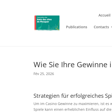
Accueil
Publications
Contacts
Jouez n’importe où et n’i
Lizaro
, où les jeux de casino en
Wie Sie Ihre Gewinne
Fév 25, 2026
Strategien für erfolgreiches Sp
Um im Casino Gewinne zu maximieren, ist es w
Spiele kann einen erheblichen Einfluss auf di