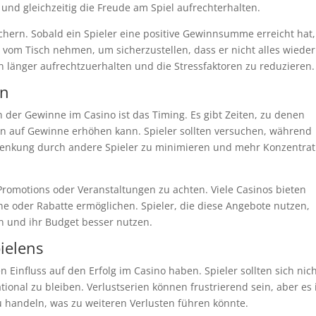
und gleichzeitig die Freude am Spiel aufrechterhalten.
sichern. Sobald ein Spieler eine positive Gewinnsumme erreicht hat,
 vom Tisch nehmen, um sicherzustellen, dass er nicht alles wieder
en länger aufrechtzuerhalten und die Stressfaktoren zu reduzieren.
en
 der Gewinne im Casino ist das Timing. Es gibt Zeiten, zu denen
en auf Gewinne erhöhen kann. Spieler sollten versuchen, während
blenkung durch andere Spieler zu minimieren und mehr Konzentrat
e Promotions oder Veranstaltungen zu achten. Viele Casinos bieten
ne oder Rabatte ermöglichen. Spieler, die diese Angebote nutzen,
n und ihr Budget besser nutzen.
ielens
 Einfluss auf den Erfolg im Casino haben. Spieler sollten sich nic
ional zu bleiben. Verlustserien können frustrierend sein, aber es 
zu handeln, was zu weiteren Verlusten führen könnte.