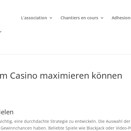
L’association
Chantiers en cours
Adhesion
mporte quand avec votre smartphone chez
 ligne deviennent une aventure palpitante à portée de main avec d
 im Casino maximieren können
ielen
ichtig, eine durchdachte Strategie zu entwickeln. Die Auswahl der
e Gewinnchancen haben. Beliebte Spiele wie Blackjack oder Video-P