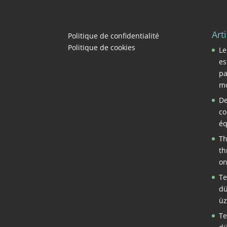
Art
Politique de confidentialité
Politique de cookies
Le
es
pa
mo
De
co
éq
Th
th
on
Te
dü
üz
Te