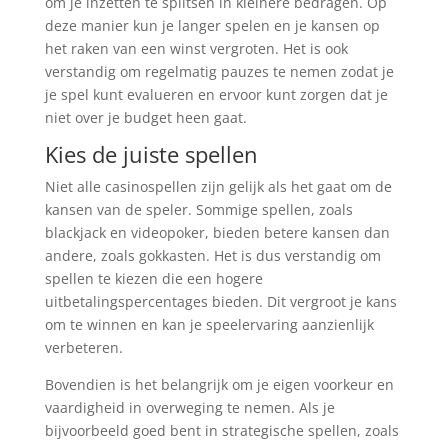
om je inzetten te splitsen in kleinere bedragen. Op
deze manier kun je langer spelen en je kansen op
het raken van een winst vergroten. Het is ook
verstandig om regelmatig pauzes te nemen zodat je
je spel kunt evalueren en ervoor kunt zorgen dat je
niet over je budget heen gaat.
Kies de juiste spellen
Niet alle casinospellen zijn gelijk als het gaat om de
kansen van de speler. Sommige spellen, zoals
blackjack en videopoker, bieden betere kansen dan
andere, zoals gokkasten. Het is dus verstandig om
spellen te kiezen die een hogere
uitbetalingspercentages bieden. Dit vergroot je kans
om te winnen en kan je speelervaring aanzienlijk
verbeteren.
Bovendien is het belangrijk om je eigen voorkeur en
vaardigheid in overweging te nemen. Als je
bijvoorbeeld goed bent in strategische spellen, zoals