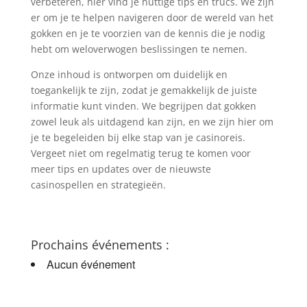
verbeteren, hier vind je nuttige tips en trucs. We zijn
er om je te helpen navigeren door de wereld van het
gokken en je te voorzien van de kennis die je nodig
hebt om weloverwogen beslissingen te nemen.
Onze inhoud is ontworpen om duidelijk en
toegankelijk te zijn, zodat je gemakkelijk de juiste
informatie kunt vinden. We begrijpen dat gokken
zowel leuk als uitdagend kan zijn, en we zijn hier om
je te begeleiden bij elke stap van je casinoreis.
Vergeet niet om regelmatig terug te komen voor
meer tips en updates over de nieuwste
casinospellen en strategieën.
Prochains événements :
Aucun événement