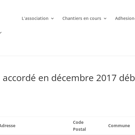
L’association
Chantiers en cours
Adhesion
mporte quand avec votre smartphone chez
 ligne deviennent une aventure palpitante à portée de main avec d
e accordé en décembre 2017 déb
Code
Adresse
Commune
Postal