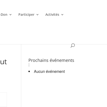
-Don
Participer
Activités
es croupiers en d.
ut
Prochains événements
:
Aucun événement