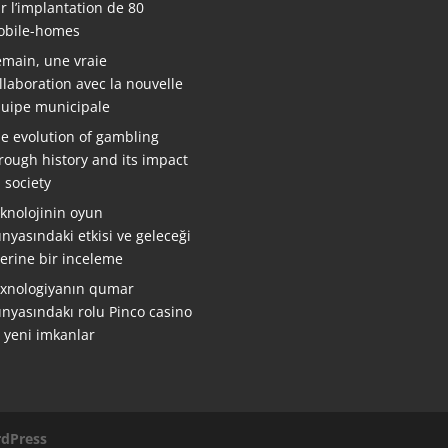
r l’implantation de 80
bile-homes
main, une vraie
llaboration avec la nouvelle
uipe municipale
e evolution of gambling
rough history and its impact
 society
knolojinin oyun
nyasındaki etkisi ve geleceği
erine bir inceleme
xnologiyanın qumar
nyasındakı rolu Pinco casino
ə yeni imkanlar
dPress