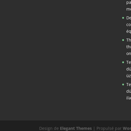
pa
mo
De
co
éq
Th
th
on
Te
dü
üz
Te
dü
il
Design de
Elegant Themes
| Propulsé par
Wor