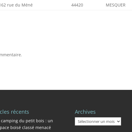
162 rue du Méné
44420
MESQUER
ommentaire.
icles récents
Archives
Archives
 camping du petit bois : un
pace boisé classé menacé