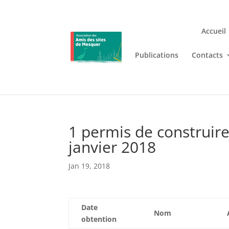
Accueil
Publications
Contacts
Jouez n’importe où et n’i
Lizaro
, où les jeux de casino en
1 permis de construir
janvier 2018
Jan 19, 2018
Date
Nom
obtention