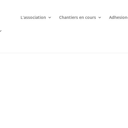
L’association
Chantiers en cours
Adhesion
mporte quand avec votre smartphone chez
 ligne deviennent une aventure palpitante à portée de main avec d