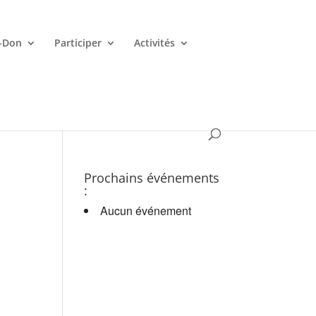
-Don
Participer
Activités
es croupiers en d.
Prochains événements
:
Aucun événement