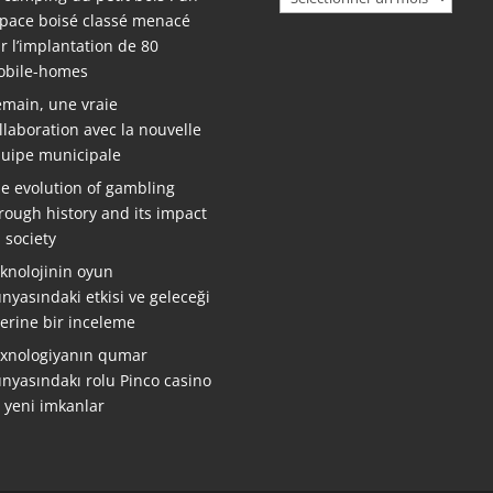
pace boisé classé menacé
r l’implantation de 80
bile-homes
main, une vraie
llaboration avec la nouvelle
uipe municipale
e evolution of gambling
rough history and its impact
 society
knolojinin oyun
nyasındaki etkisi ve geleceği
erine bir inceleme
xnologiyanın qumar
nyasındakı rolu Pinco casino
ə yeni imkanlar