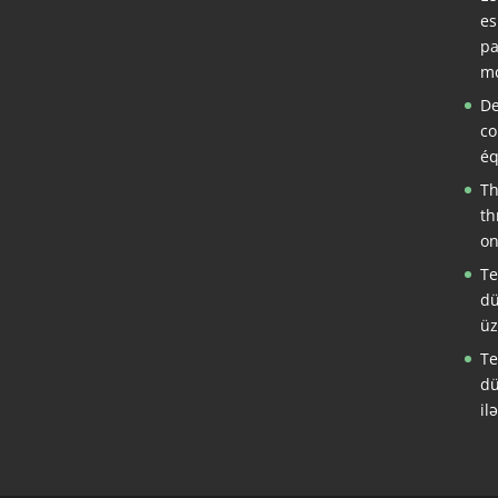
es
pa
mo
De
co
éq
Th
th
on
Te
dü
üz
Te
dü
il