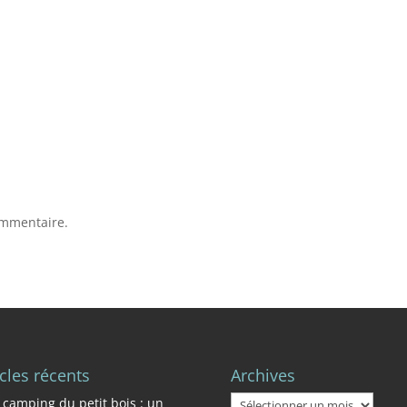
ommentaire.
icles récents
Archives
Archives
 camping du petit bois : un