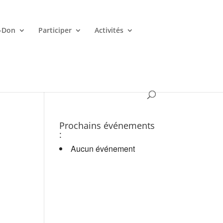
-Don
Participer
Activités
es croupiers en d.
Prochains événements
:
Aucun événement