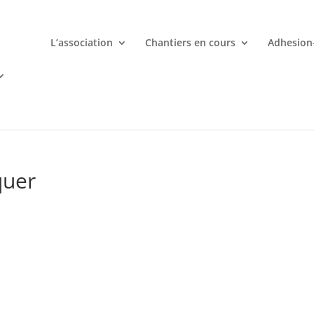
L’association
Chantiers en cours
Adhesion
mporte quand avec votre smartphone chez
 ligne deviennent une aventure palpitante à portée de main avec d
quer