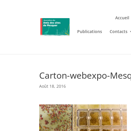
Accueil
Publications
Contacts
Jouez n’importe où et n’i
Lizaro
, où les jeux de casino en
Carton-webexpo-Mes
Août 18, 2016