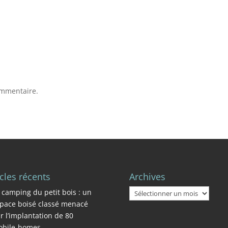
ommentaire.
icles récents
Archives
Archives
 camping du petit bois : un
pace boisé classé menacé
r l’implantation de 80
bile-homes