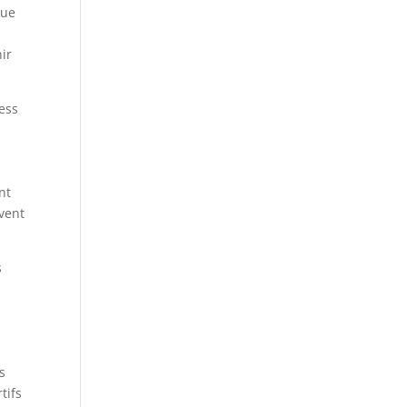
que
ir
ress
nt
vent
s
s
tifs