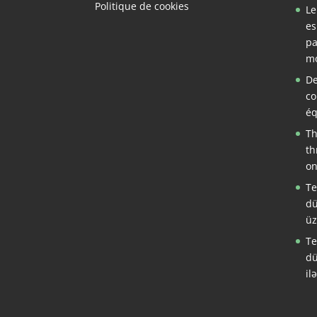
Politique de cookies
Le
es
pa
mo
De
co
éq
Th
th
on
Te
dü
üz
Te
dü
il