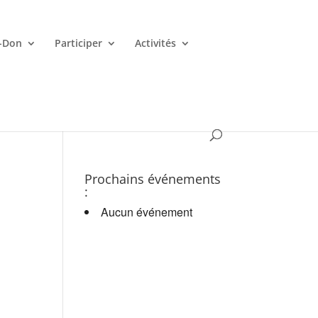
-Don
Participer
Activités
es croupiers en d.
Prochains événements
:
Aucun événement