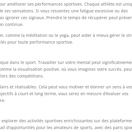
pour améliorer ses performances sportives. Chaque athlète est uni
e ses sensations. Si vous ressentez une fatigue excessive ou des
pas ignorer ces signaux. Prendre le temps de récupérer peut préven
on continue.
on, comme la méditation ou le yoga, peut aider à mieux gérer le st
clés pour toute performance sportive.
ique dans le sport. Travailler sur votre mental peut significativeme
mme la visualisation positive, où vous imaginez votre succès, peu
 lors des compétitions.
 clairs et réalisables. Cela peut vous motiver et donner un sens à vo
jectifs à court et long terme, vous serez en mesure d’évaluer vos
re.
 explorer des activités sportives enrichissantes sur des plateforme
il d’opportunités pour les amateurs de sports, avec des paris spor