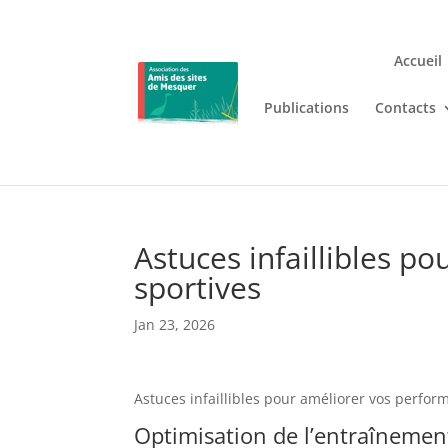
Accueil
Publications
Contacts
Jouez n’importe où et n’i
Lizaro
, où les jeux de casino en
Astuces infaillibles p
sportives
Jan 23, 2026
Astuces infaillibles pour améliorer vos perfor
Optimisation de l’entraînemen