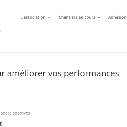
L’association
Chantiers en cours
Adhesion
mporte quand avec votre smartphone chez
 ligne deviennent une aventure palpitante à portée de main avec d
our améliorer vos performances
mances sportives
t