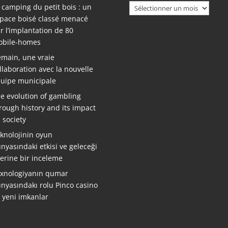
Archives
 camping du petit bois : un
pace boisé classé menacé
r l’implantation de 80
bile-homes
main, une vraie
llaboration avec la nouvelle
uipe municipale
e evolution of gambling
rough history and its impact
 society
knolojinin oyun
nyasındaki etkisi ve geleceği
erine bir inceleme
xnologiyanın qumar
nyasındakı rolu Pinco casino
ə yeni imkanlar