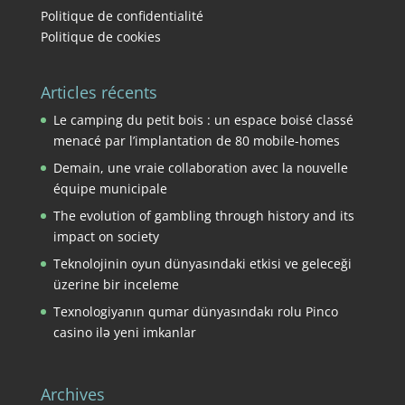
Politique de confidentialité
Politique de cookies
Articles récents
Le camping du petit bois : un espace boisé classé
menacé par l’implantation de 80 mobile-homes
Demain, une vraie collaboration avec la nouvelle
équipe municipale
The evolution of gambling through history and its
impact on society
Teknolojinin oyun dünyasındaki etkisi ve geleceği
üzerine bir inceleme
Texnologiyanın qumar dünyasındakı rolu Pinco
casino ilə yeni imkanlar
Archives