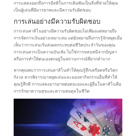
การแสดงออกถึงการมีสติในการเดิมพันเป็นสิ่งที่ช่วยให้คุณ
เป็นผู้เล่นที่มีมารยาทและมีความรับผิดชอบ
การเล่นอย่างมีความรับผิดชอบ
การเล่นคาสิโนอย่างมีความรับผิดชอบไม่เพียงแต่หมายถึง
การจัดการเงินอย่างเหมาะสม แต่ยังหมายถึงการรู้จักหยุดเมื่อ
เห็นว่าการเล่นเริ่มส่งผลกระทบต่อชีวิตประจำวันของคุณ
การเล่นควรเป็นความบันเทิง ไม่ใช่การหลบหนีจากปัญหา
หรือการทำให้ตนเองตกอยู่ในสถานการณ์ที่ยากลำบาก
หากคุณพบว่าการเล่นคาสิโนทำให้คุณรู้สึกเครียดหรือวิตก
กังวล ควรพิจารณาหยุดเล่นและมองหากิจกรรมอื่นที่ทำให้
คุณรู้สึกดี การแสดงมารยาทต่อตนเองและผู้อื่นในคาสิโนคือ
การรักษาความสุขและความสมดุลในชีวิต