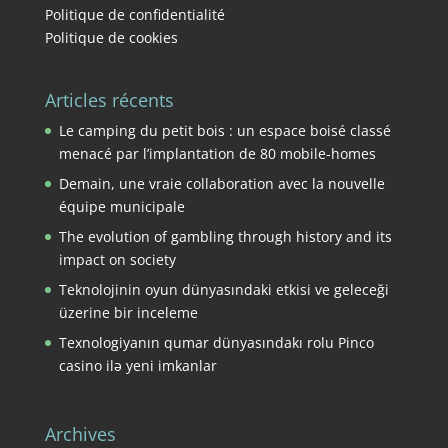
Politique de confidentialité
Politique de cookies
Articles récents
Le camping du petit bois : un espace boisé classé
menacé par l’implantation de 80 mobile-homes
Demain, une vraie collaboration avec la nouvelle
équipe municipale
The evolution of gambling through history and its
impact on society
Teknolojinin oyun dünyasındaki etkisi ve geleceği
üzerine bir inceleme
Texnologiyanın qumar dünyasındakı rolu Pinco
casino ilə yeni imkanlar
Archives