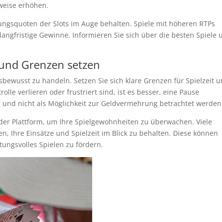
tweise erhöhen.
ungsquoten der Slots im Auge behalten. Spiele mit höheren RTPs
langfristige Gewinne. Informieren Sie sich über die besten Spiele
 und Grenzen setzen
sbewusst zu handeln. Setzen Sie sich klare Grenzen für Spielzeit 
lle verlieren oder frustriert sind, ist es besser, eine Pause
ng und nicht als Möglichkeit zur Geldvermehrung betrachtet werden
der Plattform, um Ihre Spielgewohnheiten zu überwachen. Viele
en, Ihre Einsätze und Spielzeit im Blick zu behalten. Diese können
tungsvolles Spielen zu fördern.