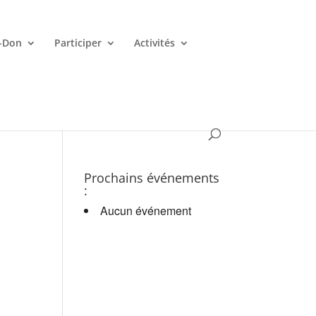
-Don
Participer
Activités
es croupiers en d.
Prochains événements
:
Aucun événement