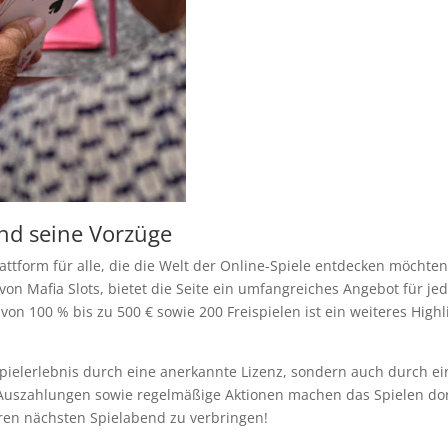
nd seine Vorzüge
lattform für alle, die die Welt der Online-Spiele entdecken möchten
 von Mafia Slots, bietet die Seite ein umfangreiches Angebot für je
n 100 % bis zu 500 € sowie 200 Freispielen ist ein weiteres Highl
 Spielerlebnis durch eine anerkannte Lizenz, sondern auch durch ei
 Auszahlungen sowie regelmäßige Aktionen machen das Spielen do
ren nächsten Spielabend zu verbringen!