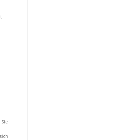
t
 Sie
sich