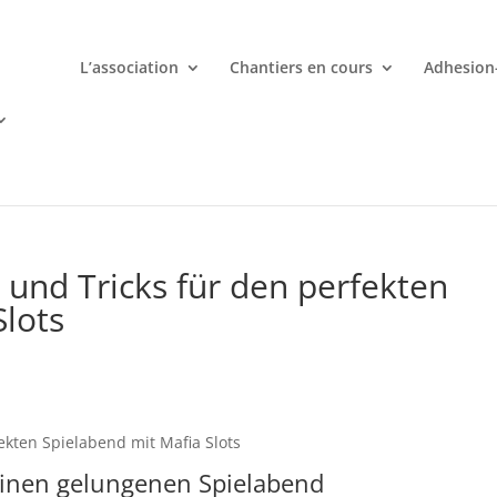
L’association
Chantiers en cours
Adhesion
mporte quand avec votre smartphone chez
 ligne deviennent une aventure palpitante à portée de main avec d
 und Tricks für den perfekten
Slots
ekten Spielabend mit Mafia Slots
 einen gelungenen Spielabend