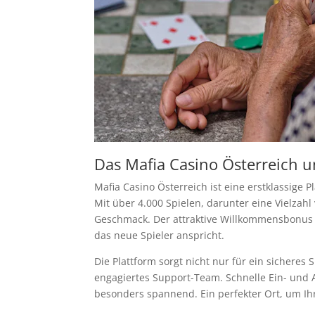
Das Mafia Casino Österreich u
Mafia Casino Österreich ist eine erstklassige P
Mit über 4.000 Spielen, darunter eine Vielzahl
Geschmack. Der attraktive Willkommensbonus vo
das neue Spieler anspricht.
Die Plattform sorgt nicht nur für ein sicheres
engagiertes Support-Team. Schnelle Ein- und
besonders spannend. Ein perfekter Ort, um Ih