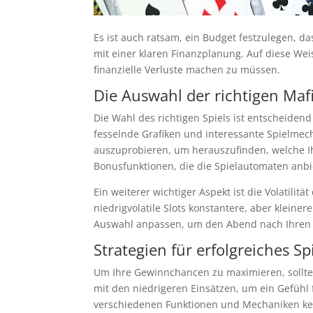
Es ist auch ratsam, ein Budget festzulegen, d
mit einer klaren Finanzplanung. Auf diese We
finanzielle Verluste machen zu müssen.
Die Auswahl der richtigen Mafi
Die Wahl des richtigen Spiels ist entscheiden
fesselnde Grafiken und interessante Spielmech
auszuprobieren, um herauszufinden, welche I
Bonusfunktionen, die die Spielautomaten anbi
Ein weiterer wichtiger Aspekt ist die Volatilit
niedrigvolatile Slots konstantere, aber kleinere
Auswahl anpassen, um den Abend nach Ihren 
Strategien für erfolgreiches Sp
Um Ihre Gewinnchancen zu maximieren, sollten
mit den niedrigeren Einsätzen, um ein Gefühl 
verschiedenen Funktionen und Mechaniken ken