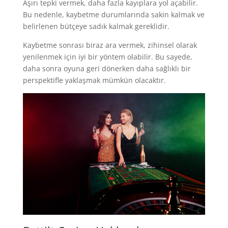
Aşırı tepki vermek, daha fazla kayıplara yol açabilir.
Bu nedenle, kaybetme durumlarında sakin kalmak ve
belirlenen bütçeye sadık kalmak gereklidir.
Kaybetme sonrası biraz ara vermek, zihinsel olarak
yenilenmek için iyi bir yöntem olabilir. Bu sayede,
daha sonra oyuna geri dönerken daha sağlıklı bir
perspektifle yaklaşmak mümkün olacaktır.