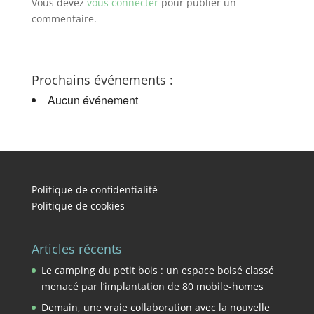
Vous devez
vous connecter
pour publier un
commentaire.
Prochains événements :
Aucun événement
Politique de confidentialité
Politique de cookies
Articles récents
Le camping du petit bois : un espace boisé classé
menacé par l’implantation de 80 mobile-homes
Demain, une vraie collaboration avec la nouvelle