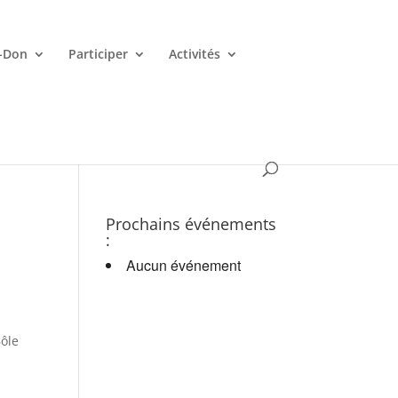
-Don
Participer
Activités
es croupiers en d.
Prochains événements
:
Aucun événement
Bôle