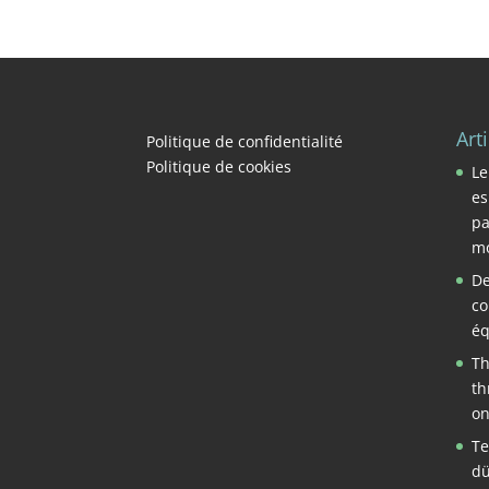
Art
Politique de confidentialité
Politique de cookies
Le
es
pa
mo
De
co
éq
Th
th
on
Te
dü