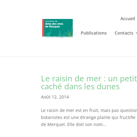
Accueil
Publications
Contacts
Jouez n’importe où et n’i
Lizaro
, où les jeux de casino en
Le raisin de mer : un petit
caché dans les dunes
Août 12, 2014
Le raisin de mer est en fruit, mais pas questi
botanistes est une étrange plante qui fructifie
de Merquel. Elle doit son nom...