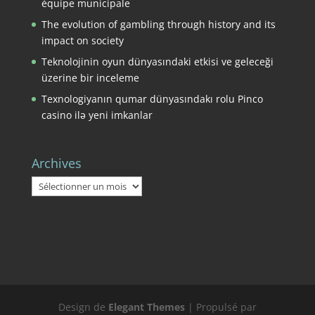
équipe municipale
The evolution of gambling through history and its
impact on society
Teknolojinin oyun dünyasındaki etkisi ve geleceği
üzerine bir inceleme
Texnologiyanın qumar dünyasındakı rolu Pinco
casino ilə yeni imkanlar
Archives
Archives
Design de
Elegant Themes
| Propulsé par