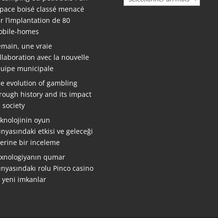
pace boisé classé menacé
r l’implantation de 80
bile-homes
main, une vraie
llaboration avec la nouvelle
uipe municipale
e evolution of gambling
rough history and its impact
 society
knolojinin oyun
nyasındaki etkisi ve geleceği
erine bir inceleme
xnologiyanın qumar
nyasındakı rolu Pinco casino
ə yeni imkanlar