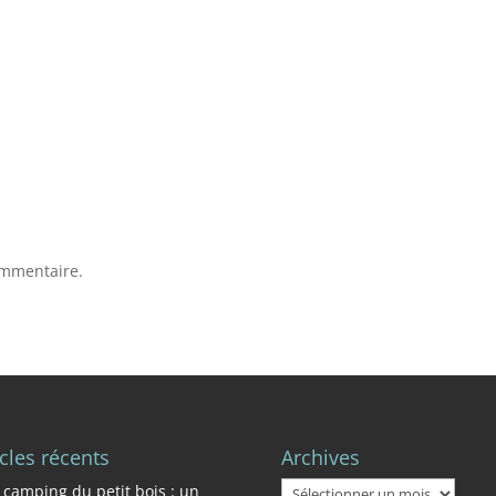
ommentaire.
icles récents
Archives
Archives
 camping du petit bois : un