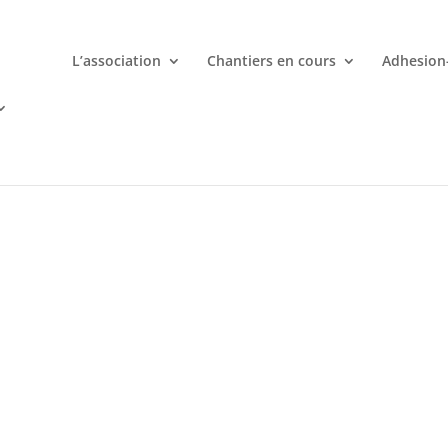
L’association
Chantiers en cours
Adhesion
mporte quand avec votre smartphone chez
 ligne deviennent une aventure palpitante à portée de main avec d