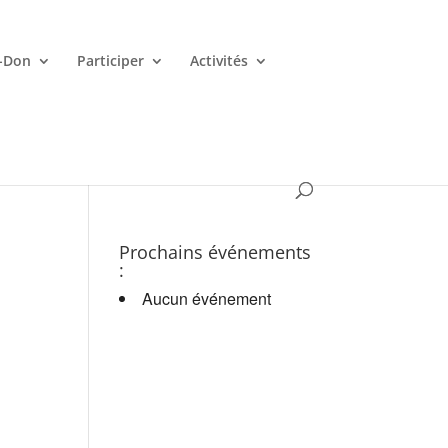
-Don
Participer
Activités
es croupiers en d.
Prochains événements
:
Aucun événement