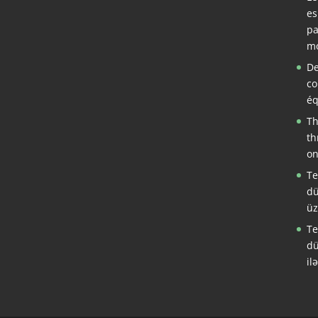
es
pa
mo
De
co
éq
Th
th
on
Te
dü
üz
Te
dü
il