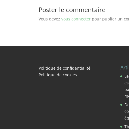
Poster le commentaire
Vous devez
vous connecter
pour publier un c
Art
Politique de confidentialité
Politique de cookies
Le
es
pa
mo
De
co
éq
Th