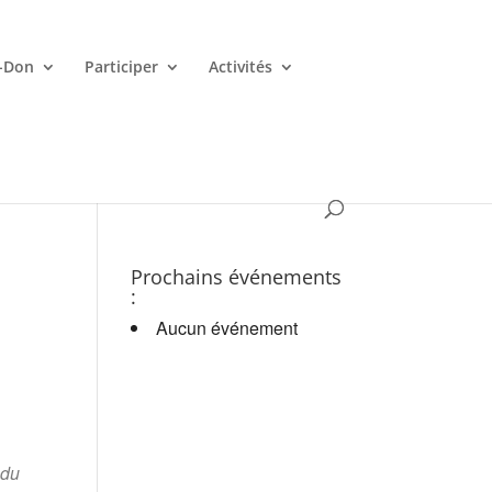
-Don
Participer
Activités
es croupiers en d.
Prochains événements
:
Aucun événement
 du