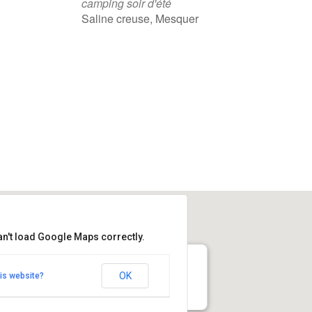
camping soir d'été
Saline creuse, Mesquer
ndrier Google
iCalendar
an't load Google Maps correctly.
 Mesquer en face du camping soir d'été
OK
is website?