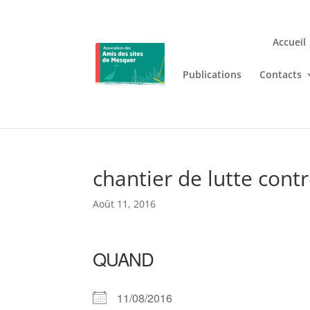
Accueil
Publications
Contacts
Jouez n’importe où et n’i
Lizaro
, où les jeux de casino en
chantier de lutte contr
Août 11, 2016
QUAND
11/08/2016