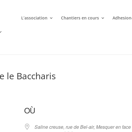
L’association
Chantiers en cours
Adhesion
mporte quand avec votre smartphone chez
 ligne deviennent une aventure palpitante à portée de main avec d
e le Baccharis
OÙ
Saline creuse, rue de Bel-air, Mesquer en face