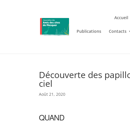
Accueil
Publications
Contacts
Jouez n’importe où et n’i
Lizaro
, où les jeux de casino en
Découverte des papillon
ciel
Août 21, 2020
QUAND