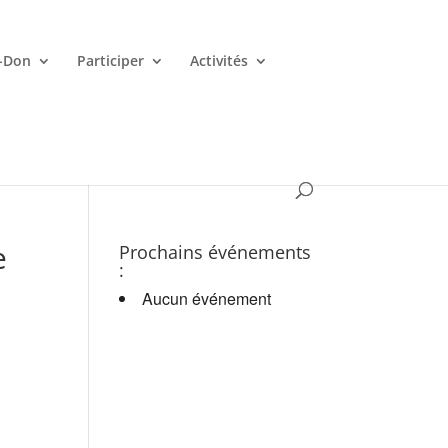
-Don
Participer
Activités
es croupiers en d.
e
Prochains événements
:
Aucun événement