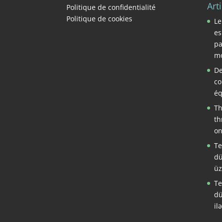
Art
Politique de confidentialité
Politique de cookies
Le
es
pa
mo
De
co
éq
Th
th
on
Te
dü
üz
Te
dü
il