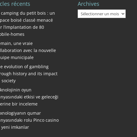
icles récents
Archives
Archives
 camping du petit bois : un
pace boisé classé menacé
r l’implantation de 80
bile-homes
main, une vraie
llaboration avec la nouvelle
uipe municipale
e evolution of gambling
rough history and its impact
 society
knolojinin oyun
nyasındaki etkisi ve geleceği
erine bir inceleme
xnologiyanın qumar
nyasındakı rolu Pinco casino
ə yeni imkanlar