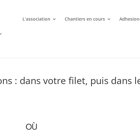
L’association
Chantiers en cours
Adhesion
mporte quand avec votre smartphone chez
 ligne deviennent une aventure palpitante à portée de main avec d
s : dans votre filet, puis dans l
OÙ