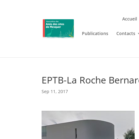
Accueil
Publications
Contacts
Jouez n’importe où et n’i
Lizaro
, où les jeux de casino en
EPTB-La Roche Bernar
Sep 11, 2017