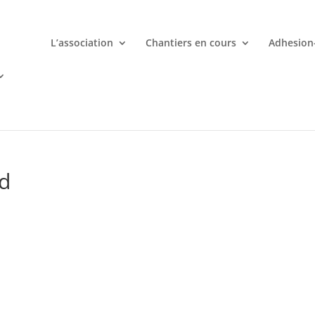
L’association
Chantiers en cours
Adhesion
mporte quand avec votre smartphone chez
 ligne deviennent une aventure palpitante à portée de main avec d
d