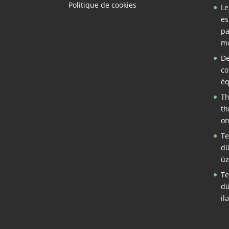
Politique de cookies
Le
es
pa
mo
De
co
éq
Th
th
on
Te
dü
üz
Te
dü
il