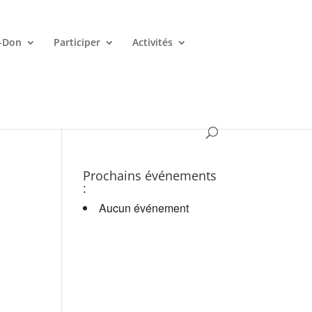
-Don
Participer
Activités
es croupiers en d.
Prochains événements
:
Aucun événement