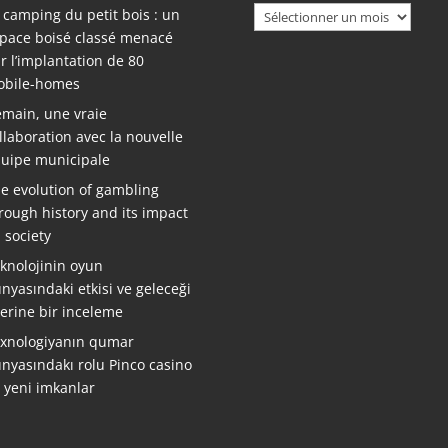
Archives
 camping du petit bois : un
pace boisé classé menacé
r l’implantation de 80
bile-homes
main, une vraie
llaboration avec la nouvelle
uipe municipale
e evolution of gambling
rough history and its impact
 society
knolojinin oyun
nyasındaki etkisi ve geleceği
erine bir inceleme
xnologiyanın qumar
nyasındakı rolu Pinco casino
ə yeni imkanlar