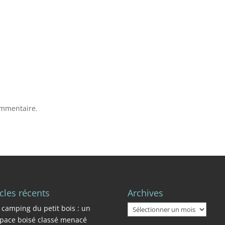
ommentaire.
icles récents
Archives
Archives
 camping du petit bois : un
pace boisé classé menacé