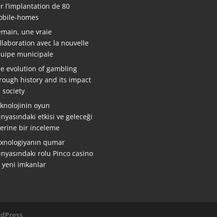
r l’implantation de 80
bile-homes
main, une vraie
llaboration avec la nouvelle
uipe municipale
e evolution of gambling
rough history and its impact
 society
knolojinin oyun
nyasındaki etkisi ve geleceği
erine bir inceleme
xnologiyanın qumar
nyasındakı rolu Pinco casino
ə yeni imkanlar
dPress