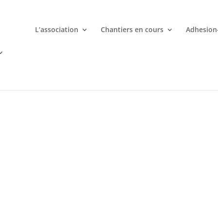
L’association
Chantiers en cours
Adhesion
mporte quand avec votre smartphone chez
 ligne deviennent une aventure palpitante à portée de main avec d