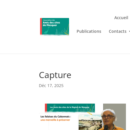
Accueil
Publications
Contacts
Jouez n’importe où et n’i
Lizaro
, où les jeux de casino en
Capture
Déc 17, 2025