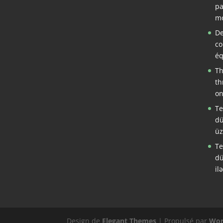
pa
mo
De
co
éq
Th
th
on
Te
dü
üz
Te
dü
il
Design de
Elegant Themes
| Propulsé par
Wor