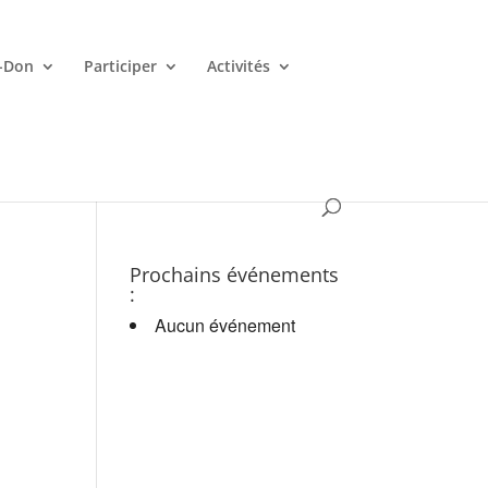
-Don
Participer
Activités
es croupiers en d.
Prochains événements
:
Aucun événement