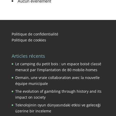
Aucun événement
Politique de confidentialité
Politique de cookies
Articles récents
Le camping du petit bois : un espace boisé classé
menacé par l’implantation de 80 mobile-homes
Demain, une vraie collaboration avec la nouvelle
équipe municipale
The evolution of gambling through history and its
impact on society
Teknolojinin oyun dünyasındaki etkisi ve geleceği
üzerine bir inceleme