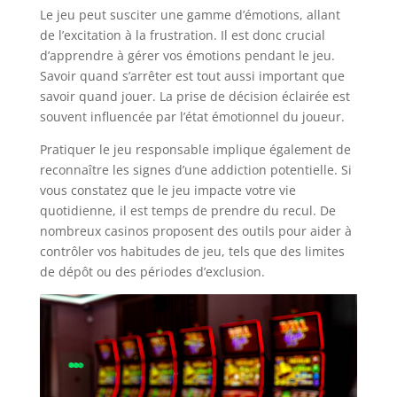
Le jeu peut susciter une gamme d’émotions, allant
de l’excitation à la frustration. Il est donc crucial
d’apprendre à gérer vos émotions pendant le jeu.
Savoir quand s’arrêter est tout aussi important que
savoir quand jouer. La prise de décision éclairée est
souvent influencée par l’état émotionnel du joueur.
Pratiquer le jeu responsable implique également de
reconnaître les signes d’une addiction potentielle. Si
vous constatez que le jeu impacte votre vie
quotidienne, il est temps de prendre du recul. De
nombreux casinos proposent des outils pour aider à
contrôler vos habitudes de jeu, tels que des limites
de dépôt ou des périodes d’exclusion.