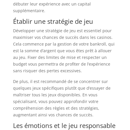
débuter leur expérience avec un capital
supplémentaire.
Établir une stratégie de jeu
Développer une stratégie de jeu est essentiel pour
maximiser vos chances de succès dans les casinos.
Cela commence par la gestion de votre bankroll, qui
est la somme d’argent que vous êtes prêt à allouer
au jeu. Fixer des limites de mise et respecter un
budget vous permettra de profiter de l’expérience
sans risquer des pertes excessives.
De plus, il est recommandé de se concentrer sur
quelques jeux spécifiques plutôt que d’essayer de
maîtriser tous les jeux disponibles. En vous
spécialisant, vous pouvez approfondir votre
compréhension des règles et des stratégies,
augmentant ainsi vos chances de succès.
Les émotions et le jeu responsable