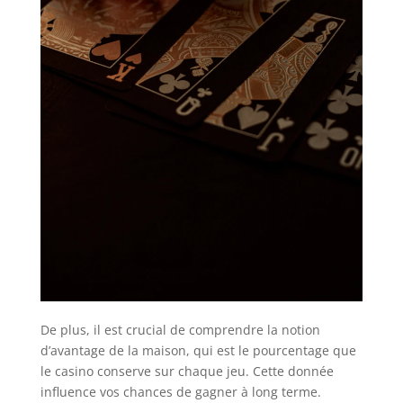
De plus, il est crucial de comprendre la notion
d’avantage de la maison, qui est le pourcentage que
le casino conserve sur chaque jeu. Cette donnée
influence vos chances de gagner à long terme.