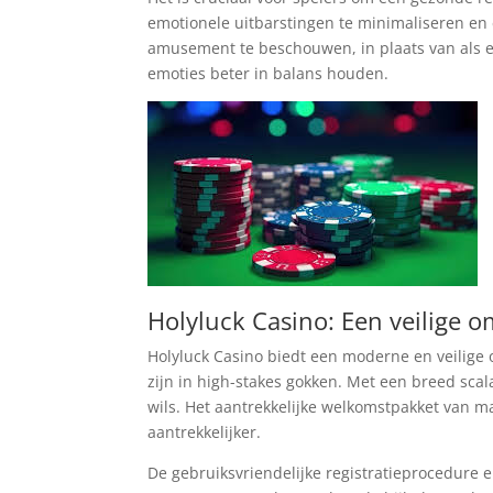
emotionele uitbarstingen te minimaliseren en 
amusement te beschouwen, in plaats van als e
emoties beter in balans houden.
Holyluck Casino: Een veilige 
Holyluck Casino biedt een moderne en veilige 
zijn in high-stakes gokken. Met een breed scala
wils. Het aantrekkelijke welkomstpakket van m
aantrekkelijker.
De gebruiksvriendelijke registratieprocedure e