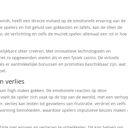
indt, heeft een directe invloed op de emotionele ervaring van de
e spelers en het geluid van gokkasten en tafels, kan de sfeer de
, de verlichting en zelfs de muziek spelen allemaal een rol in hoe
elijkbare sfeer creëren. Met innovatieve technologieën en
t zo opgewonden voelen als in een fysiek casino. De virtuele
ls er aantrekkelijke bonussen en promoties beschikbaar zijn, wat
pel.
n verlies
 aan high-stakes gokken. De emotionele reacties op deze
 voelt de speler zich vaak op de top van de wereld, met een verho
 verlies kan leiden tot gevoelens van frustratie, verdriet en zelfs
tvorming beïnvloeden, waardoor spelers impulsieve keuzes maken 
elatie met winnen en verliezen te ontwikkelen. Dit kan helpen om