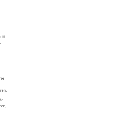
 in
,
rie
ren.
 de
ren,