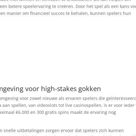
een betere speelervaring te creëren. Door het spel als een kans vo
en manier om financieel succes te behalen, kunnen spelers hun
omgeving voor high-stakes gokken
omgeving voor zowel nieuwe als ervaren spelers die geïnteresseer
 aan spellen, van videoslots tot live casinospellen, is er voor ieder
aximaal €6.000 en 300 gratis spins maakt de ervaring nog
n snelle uitbetalingen zorgen ervoor dat spelers zich kunnen