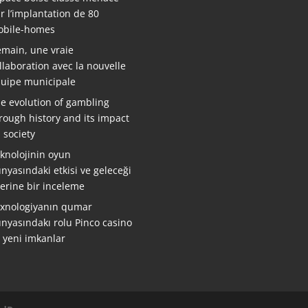
r l’implantation de 80
bile-homes
main, une vraie
llaboration avec la nouvelle
uipe municipale
e evolution of gambling
rough history and its impact
 society
knolojinin oyun
nyasındaki etkisi ve geleceği
erine bir inceleme
xnologiyanın qumar
nyasındakı rolu Pinco casino
ə yeni imkanlar