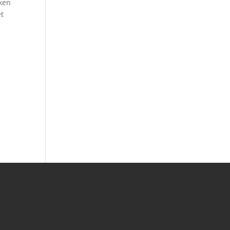
kken
et