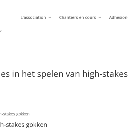
L’association
Chantiers en cours
Adhesion
mporte quand avec votre smartphone chez
 ligne deviennent une aventure palpitante à portée de main avec d
 in het spelen van high-stakes
h-stakes gokken
gh-stakes gokken