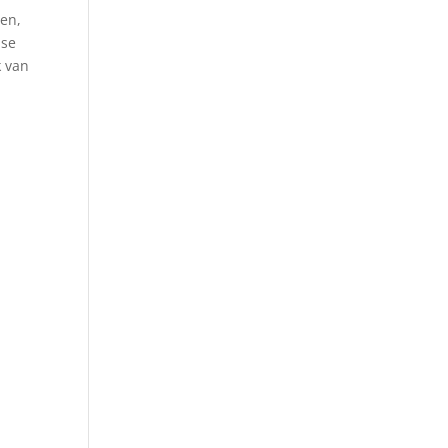
nen,
nse
k van