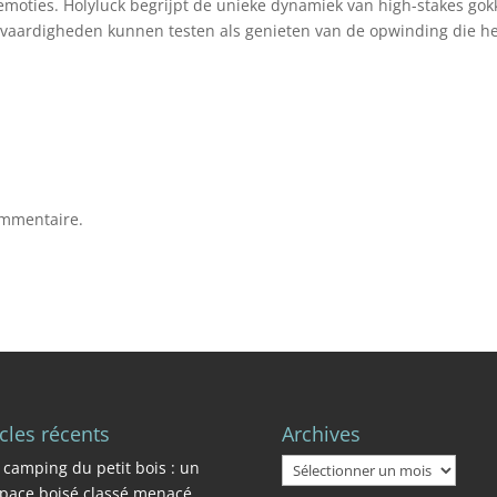
emoties. Holyluck begrijpt de unieke dynamiek van high-stakes go
 vaardigheden kunnen testen als genieten van de opwinding die h
ommentaire.
icles récents
Archives
Archives
 camping du petit bois : un
pace boisé classé menacé