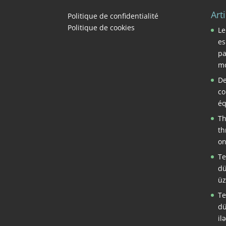
Art
Politique de confidentialité
Politique de cookies
Le
es
pa
mo
De
co
éq
Th
th
on
Te
dü
üz
Te
dü
il