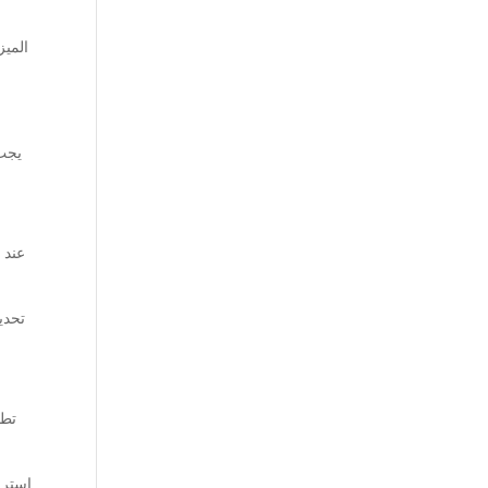
الميز
يجب 
عند 
تحد،
تطو
استرا