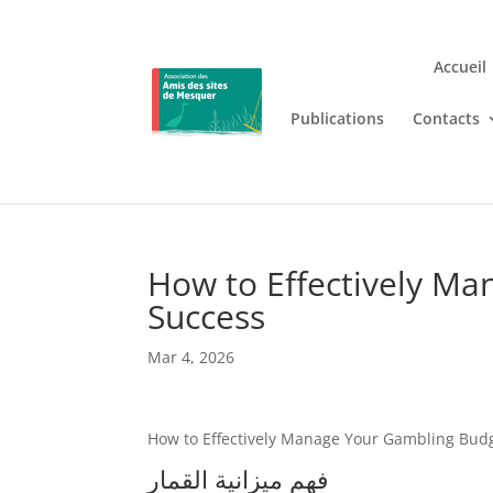
Accueil
Publications
Contacts
Jouez n’importe où et n’i
Lizaro
, où les jeux de casino en
How to Effectively Ma
Success
Mar 4, 2026
How to Effectively Manage Your Gambling Budg
فهم ميزانية القمار