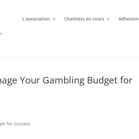
L’association
Chantiers en cours
Adhesion
mporte quand avec votre smartphone chez
 ligne deviennent une aventure palpitante à portée de main avec d
nage Your Gambling Budget for
et for Success