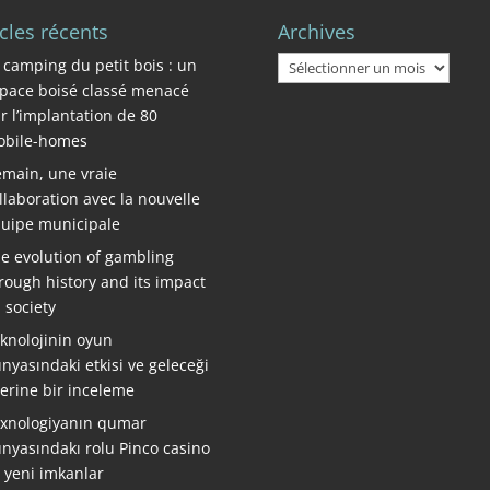
icles récents
Archives
Archives
 camping du petit bois : un
pace boisé classé menacé
r l’implantation de 80
bile-homes
main, une vraie
llaboration avec la nouvelle
uipe municipale
e evolution of gambling
rough history and its impact
 society
knolojinin oyun
nyasındaki etkisi ve geleceği
erine bir inceleme
xnologiyanın qumar
nyasındakı rolu Pinco casino
ə yeni imkanlar