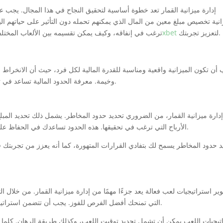
إدارة ميزانية القمار تعد خطوة أساسية لتحقيق النجاح في هذا المجال. يجب ع
انية تخصيص مبلغ معين من المال الذي يمكنهم تحمله دون التأثير على حياتهم ال
لتعزيز تجربتك.
تنزيل برنامج 1xbet
ترغب في إنفاقه، وكيف يمكن تقسيمه بين الألعاب المختلفة
أن تكون الميزانية واقعية ومناسبة للقدرة المالية لكل فرد، حيث أن الانخرا
وخيمة. معرفة الحدود المالية تساعد في تجنب الخسائر الكبيرة وتبقي اللاعبين في إطار السيطرة.
إدارة ميزانية القمار، من الضروري تحديد حدود المخاطر. يشمل ذلك تحديد الم
الأرباح التي ترغب في تحقيقها. هذه الحدود تساعدك في الحفاظ على السيطرة وعدم الانجراف وراء الانفعالات خلال اللعب.
يد حدود المخاطر يسمح لك بتفادي القرارات المتهورة، كما أنه يعزز من تجربتك
ير استراتيجيات لعب فعالة يعد جزءًا مهمًا من إدارة ميزانية القمار. من خلال 
التي تمنحك أفضل الفرص للفوز. يجب أن تتضمن استراتيجيتك طريقة لكيفية توزيع ميزانيتك بين الألعاب المختلفة.
تيجيات اللعب يمكن أن تشمل تحديد توقيت اللعب، وكذلك طريقة الرهان. كلما ك