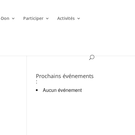
-Don
Participer
Activités
es croupiers en d.
Prochains événements
:
Aucun événement