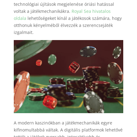
technológiai újítások megjelenése óriási hatással
voltak a játékmechanikákra.
Royal Sea hivatalos
oldala
lehetőségeket kínál a játékosok számára, hogy
otthonuk kényelméből élvezzék a szerencsejáték
izgalmait.
A modern kaszinókban a játékmechanikák egyre
kifinomultabbá váltak. A digitális platformok lehetővé
tették a játékok gyorsabb, interaktívabb és