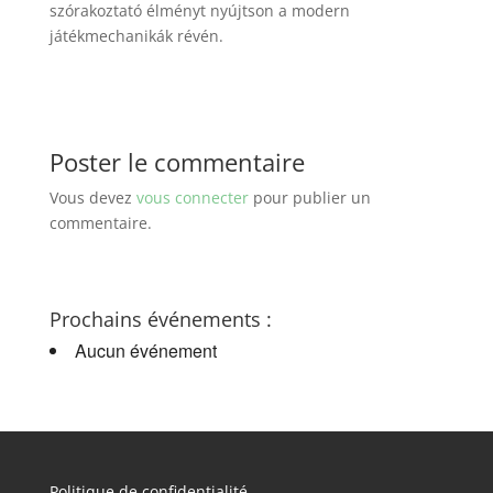
szórakoztató élményt nyújtson a modern
játékmechanikák révén.
Poster le commentaire
Vous devez
vous connecter
pour publier un
commentaire.
Prochains événements :
Aucun événement
Politique de confidentialité