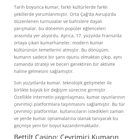
Tarih boyunca kumar, farklı kültürlerde farklı
şekillerde yorumlanmıştır. Orta Çağ’da Avrupa’da
düzenlenen turnuvalar ve bahislere dayalı
yarışmalar, bu dönemin popüler eğlenceleri
arasında yer alıyordu. Ayrıca, 17. yüzyılda Fransa’da
ortaya çıkan kumarhaneler, modern kumar
kültürünün temellerini atmıştır. Bu dönüşüm,
kumarın sadece bir şans oyunu olmaktan çıkıp, aynı
zamanda strateji ve beceri gerektiren bir aktivite
haline gelmesini sağlamıştır.
Son yüzyıllarda kumar, teknolojik gelişmeler ile
birlikte büyük bir değişim sürecine girmiştir.
Özellikle internetin yaygınlaşması, kumar oyunlarının
çevrimiçi platformlara taşınmasını sağlamıştır. Bu tür
çevrimiçi platformlar, kullanıcıların istedikleri zaman
ve yerde kumar oynamalarına olanak tanıyarak bu
geçmişe yeni bir boyut kazandırmaktadır.
Bettilt Casino: Çevrimiçi Kumarın