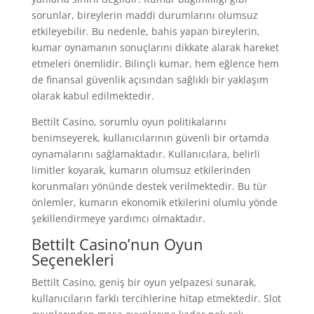
sorunlar, bireylerin maddi durumlarını olumsuz
etkileyebilir. Bu nedenle, bahis yapan bireylerin,
kumar oynamanın sonuçlarını dikkate alarak hareket
etmeleri önemlidir. Bilinçli kumar, hem eğlence hem
de finansal güvenlik açısından sağlıklı bir yaklaşım
olarak kabul edilmektedir.
Bettilt Casino, sorumlu oyun politikalarını
benimseyerek, kullanıcılarının güvenli bir ortamda
oynamalarını sağlamaktadır. Kullanıcılara, belirli
limitler koyarak, kumarın olumsuz etkilerinden
korunmaları yönünde destek verilmektedir. Bu tür
önlemler, kumarın ekonomik etkilerini olumlu yönde
şekillendirmeye yardımcı olmaktadır.
Bettilt Casino’nun Oyun
Seçenekleri
Bettilt Casino, geniş bir oyun yelpazesi sunarak,
kullanıcıların farklı tercihlerine hitap etmektedir. Slot